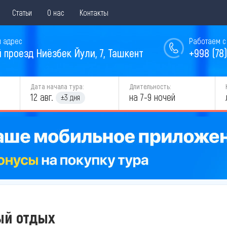
Статьи
О нас
Контакты
 адрес
Работаем с 
й проезд Ниёзбек Йули, 7, Ташкент
+998 (78)
Дата начала тура:
Длительность:
12 авг.
на 7-9 ночей
±3 дня
ый отдых