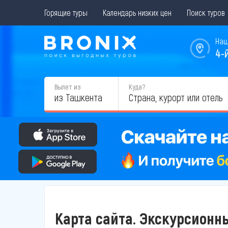
Горящие туры
Календарь низких цен
Поиск туров
Наш
4-
Вылет из
Куда?
из Ташкента
Карта сайта. Экскурсионн