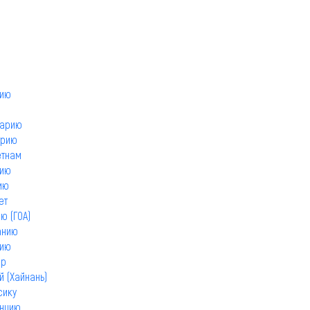
цию
гарию
грию
етнам
цию
ию
ет
ю (ГОА)
анию
лию
пр
й (Хайнань)
сику
анцию