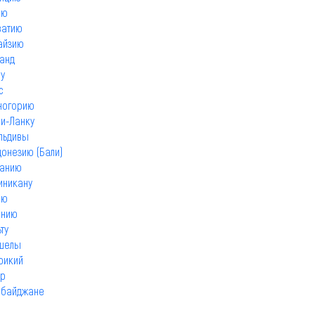
ию
ватию
айзию
ланд
бу
с
ногорию
и-Ланку
льдивы
донезию (Бали)
занию
иникану
ию
анию
ту
йшелы
рикий
ар
рбайджане