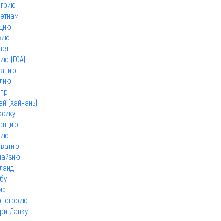
нгрию
ьетнам
ецию
зию
пет
ию (ГОА)
панию
алию
ипр
й (Хайнань)
ксику
ранцию
хию
рватию
лайзию
ланд
бу
ис
рногорию
ри-Ланку