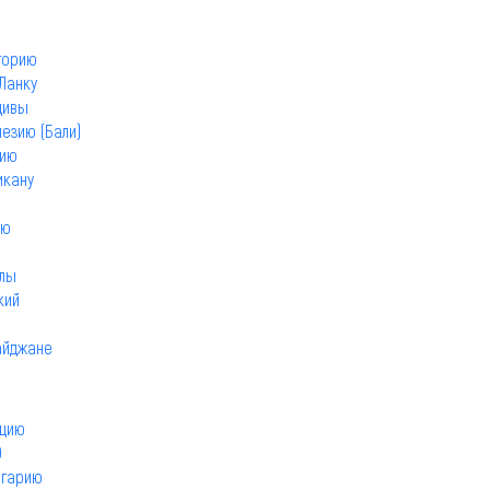
горию
Ланку
дивы
езию (Бали)
нию
икану
ию
елы
кий
айджане
рцию
Э
лгарию