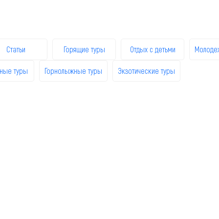
Статьи
Горящие туры
Отдых с детьми
Молоде
ные туры
Горнолыжные туры
Экзотические туры