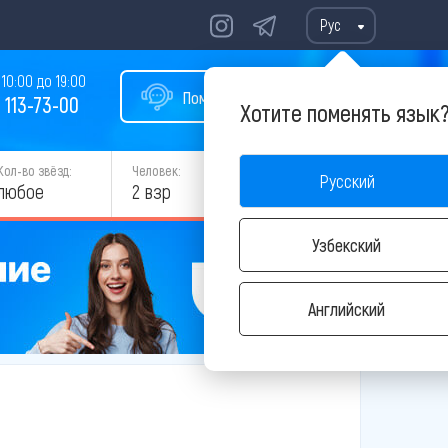
Рус
10:00 до 19:00
Помощь в подборе тура
 113-73-00
Хотите поменять язык
Кол-во звёзд:
Человек:
Русский
НАЙТИ
любое
2 взр
Узбекский
Английский