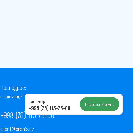
Наш адрес:
г. Ташкент, 4-й проезд Ниёзбек Йули, 7
Наш номер:
Перезвоните мне
+998 (78) 113-73-00
+998 (78) 113-73-00
client@bronix.uz