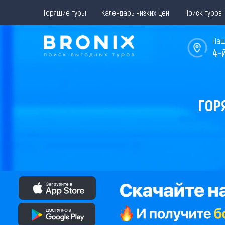
Горящие туры
Календарь низких цен
Поиск туров
Наш
4-
ГОР