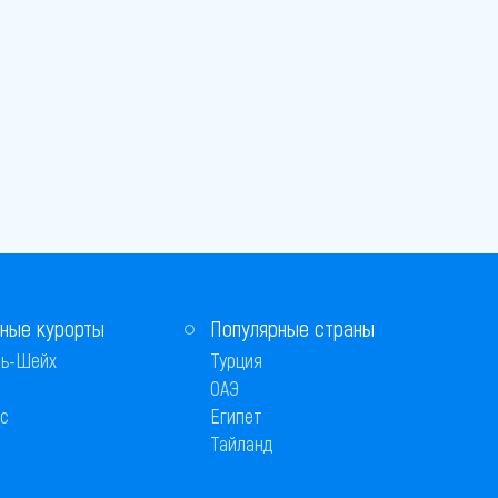
ные курорты
Популярные страны
ь-Шейх
Турция
ОАЭ
с
Египет
Тайланд