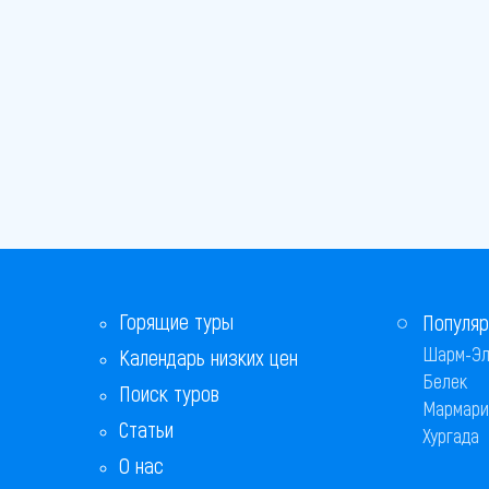
Горящие туры
Популяр
Шарм-Эл
Календарь низких цен
Белек
Поиск туров
Мармари
Статьи
Хургада
О нас