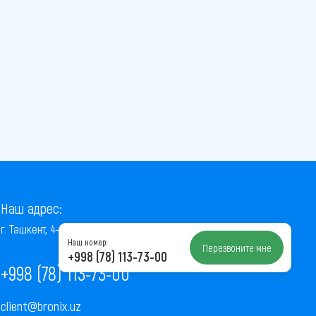
Наш адрес:
г. Ташкент, 4-й проезд Ниёзбек Йули, 7
Наш номер:
Перезвоните мне
+998 (78) 113-73-00
+998 (78) 113-73-00
client@bronix.uz