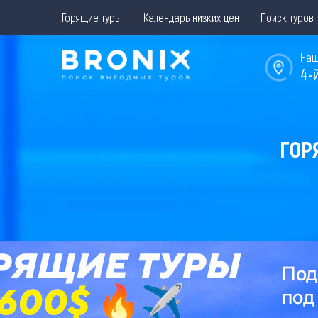
Горящие туры
Календарь низких цен
Поиск туров
Наш
4-
ГОР