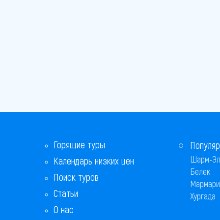
Горящие туры
Популяр
Шарм-Эл
Календарь низких цен
Белек
Поиск туров
Мармари
Статьи
Хургада
О нас