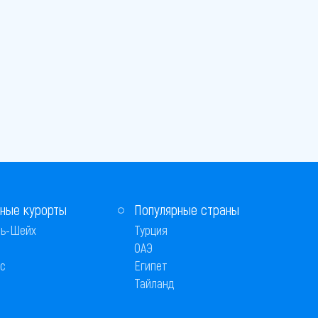
ные курорты
Популярные страны
ь-Шейх
Турция
ОАЭ
с
Египет
Тайланд