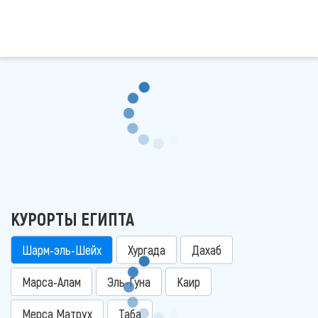
КУРОРТЫ ЕГИПТА
Шарм-эль-Шейх
Хургада
Дахаб
Марса-Алам
Эль-Гуна
Каир
Мерса Матрух
Таба