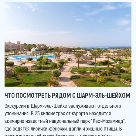
ЧТО ПОСМОТРЕТЬ РЯДОМ С ШАРМ-ЭЛЬ-ШЕЙХОМ
Экскурсии в Шарм-эль-Шейхе заслуживают отдельного
упоминания. В 25 километрах от курорта находится
всемирно известный национальный парк “Рас-Мохаммед”,
где водятся лисички-фенечки, цапли и хищные птицы. В
местных водах обитают барракуды, морские змеи и