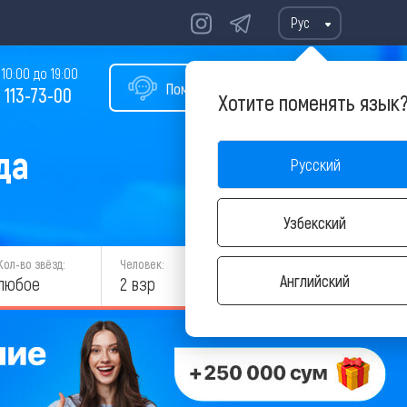
Рус
10:00 до 19:00
Помощь в подборе тура
 113-73-00
Хотите поменять язык
да
Русский
Узбекский
Кол-во звёзд:
Человек:
НАЙТИ
Английский
любое
2 взр