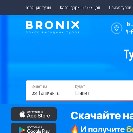
Горящие туры
Календарь низких цен
Поиск туров
Наш
4-
Т
Вылет из
Куда?
из Ташкента