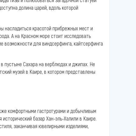
миды Гизы и полюбоваться загадочной статуей
доступна долина царей, вдоль которой
бы насладиться красотой прибрежных мест и
рода. А на Красном море стоит исследовать
ие возможности для виндсерфинга, кайтсерфинга
в пустыне Сахара на верблюдах и джипах. Не
ский музей в Каире, в котором представлены
также комфортными гастротурами и добычливым
я исторический базар Хан-эль-Халили в Каире.
кстиля, заканчивая ювелирными изделиями,