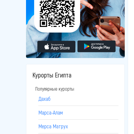
Курорты Египта
Популярные курорты
Дахаб
Марса-Алам
Мерса Матрух