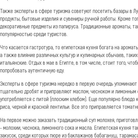
Также эксперты в сфере туризма советуют посетить базары в Лу
продукты, бытовые изделия и сувениры ручной работы. Кроме тог
декоративные предметы из папируса. Традиционные ароматы, так
популярностью среди туристов.
Что касается гастротура, то египетская кухня богата на аромат
а также влияние различных культур и кулинарных обычаев, таких 
итальянские. Отдых в мае в Египте, в том числе, стоит того, чт
попробовать аутентичную еду.
Эксперты в сфере туризма нередко в первую очередь упоминают
тщательно дробят и приправляют маслом, чесноком и лимонным с
употребляется с питой (плоским хлебом). Еще популярно блюдо
риса, черной и красной лентильи. Все это приправляется томат
На первое можно заказать традиционный суп молохея, приготовл
- молохии, чеснока, лимонного сока и масла. Египетская кухня 
закусок, среди которых пюре из баклажанов бабагануш, тарамаса