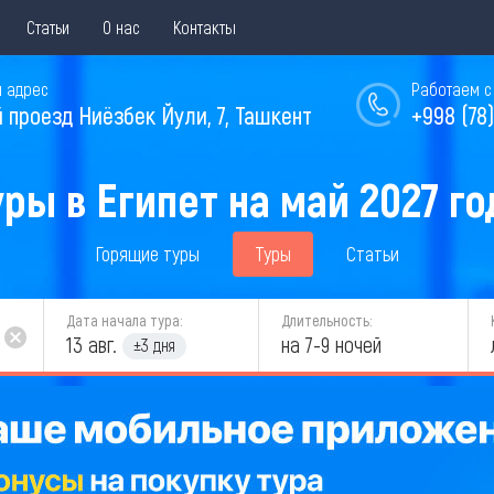
Статьи
О нас
Контакты
 адрес
Работаем с 
й проезд Ниёзбек Йули, 7, Ташкент
+998 (78)
уры в Египет на май 2027 го
Горящие туры
Туры
Статьи
Дата начала тура:
Длительность:
13 авг.
на 7-9 ночей
±3 дня