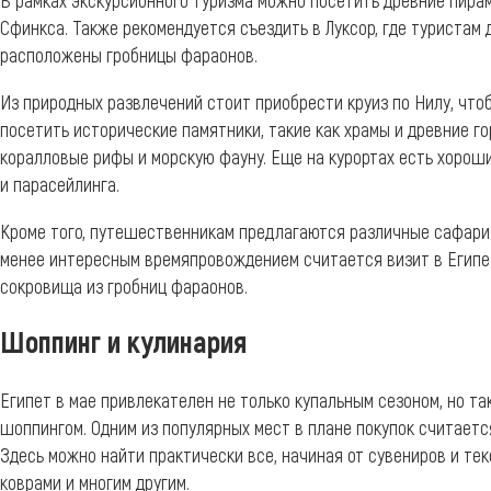
В рамках экскурсионного туризма можно посетить древние пира
Сфинкса. Также рекомендуется съездить в Луксор, где туристам 
расположены гробницы фараонов.
Из природных развлечений стоит приобрести круиз по Нилу, что
посетить исторические памятники, такие как храмы и древние го
коралловые рифы и морскую фауну. Еще на курортах есть хорош
и парасейлинга.
Кроме того, путешественникам предлагаются различные сафари 
менее интересным времяпровождением считается визит в Египет
сокровища из гробниц фараонов.
Шоппинг и кулинария
Египет в мае привлекателен не только купальным сезоном, но 
шоппингом. Одним из популярных мест в плане покупок считаетс
Здесь можно найти практически все, начиная от сувениров и те
коврами и многим другим.