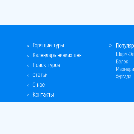
Горящие туры
Популяр
Шарм-Эл
Календарь низких цен
Белек
Поиск туров
Мармари
Статьи
Хургада
О нас
Контакты
Copyright
Bronix 20
Сайт не я