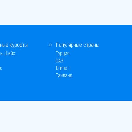
ные курорты
Популярные страны
ь-Шейх
Турция
ОАЭ
с
Египет
Тайланд
 © 2005–2026
26
вляется публичной офертой