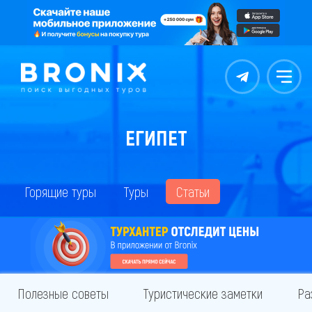
Контакты
Меню
ЕГИПЕТ
Горящие туры
Туры
Статьи
Полезные советы
Туристические заметки
Ра