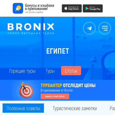
Контакты
Меню
ЕГИПЕТ
Горящие туры
Туры
Статьи
Полезные советы
Туристические заметки
Ра