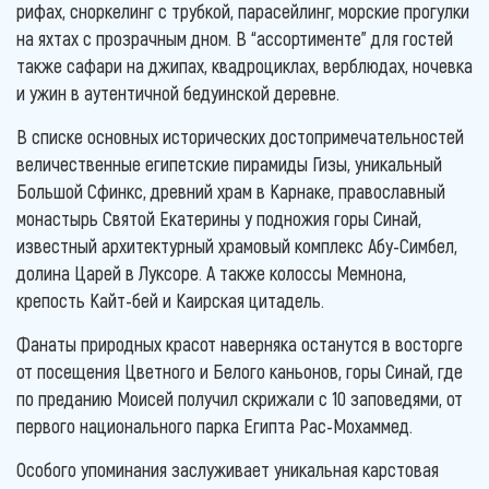
рифах, сноркелинг с трубкой, парасейлинг, морские прогулки
на яхтах с прозрачным дном. В “ассортименте” для гостей
также сафари на джипах, квадроциклах, верблюдах, ночевка
и ужин в аутентичной бедуинской деревне.
В списке основных исторических достопримечательностей
величественные египетские пирамиды Гизы, уникальный
Большой Сфинкс, древний храм в Карнаке, православный
монастырь Святой Екатерины у подножия горы Синай,
известный архитектурный храмовый комплекс Абу-Симбел,
долина Царей в Луксоре. А также колоссы Мемнона,
крепость Кайт-бей и Каирская цитадель.
Фанаты природных красот наверняка останутся в восторге
от посещения Цветного и Белого каньонов, горы Синай, где
по преданию Моисей получил скрижали с 10 заповедями, от
первого национального парка Египта Рас-Мохаммед.
Особого упоминания заслуживает уникальная карстовая