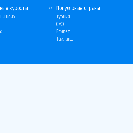
ные курорты
Популярные страны
ь-Шейх
Турция
ОАЭ
с
Египет
Тайланд
 © 2005–2026
26
вляется публичной офертой
 оплаты