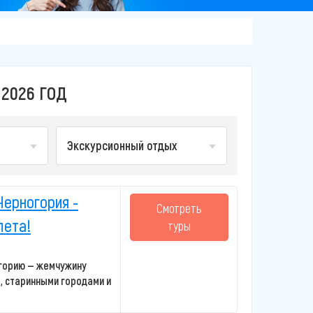
2026 ГОД
Экскурсионный отдых
Черногория -
Смотреть
лета!
туры
огорию — жемчужину
, старинными городами и