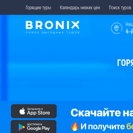
Горящие туры
Календарь низких цен
Поиск туров
Наш
4-
ГОР