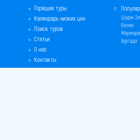
Горящие туры
Популяр
Шарм-Эл
Календарь низких цен
Белек
Поиск туров
Мармари
Статьи
Хургада
О нас
Контакты
Copyright
Bronix 20
Сайт не я
Способы