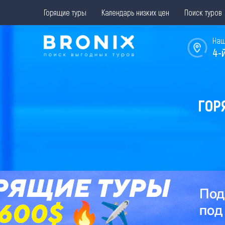
Горящие туры
Календарь низких цен
Поиск туров
Наш
4-
ГОР