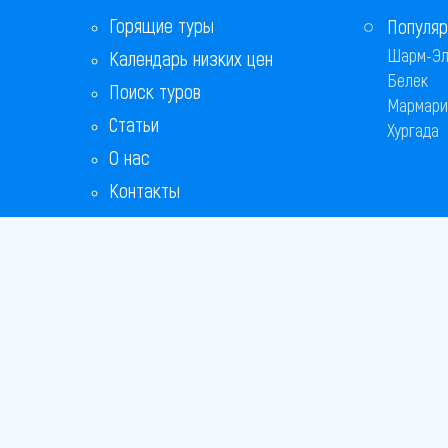
Горящие туры
Популяр
Шарм-Эл
Календарь низких цен
Белек
Поиск туров
Мармари
Статьи
Хургада
О нас
Контакты
Copyright
Bronix 20
Сайт не я
Способы