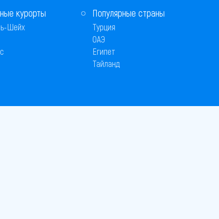
ные курорты
Популярные страны
ь-Шейх
Турция
ОАЭ
с
Египет
Тайланд
 © 2005–2026
26
вляется публичной офертой
 оплаты