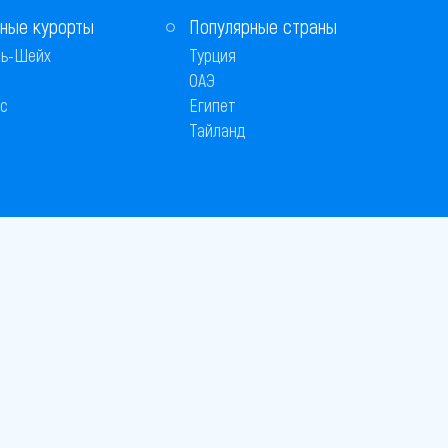
ные курорты
Популярные страны
ь-Шейх
Турция
ОАЭ
с
Египет
Тайланд
 © 2005–2026
26
вляется публичной офертой
 оплаты