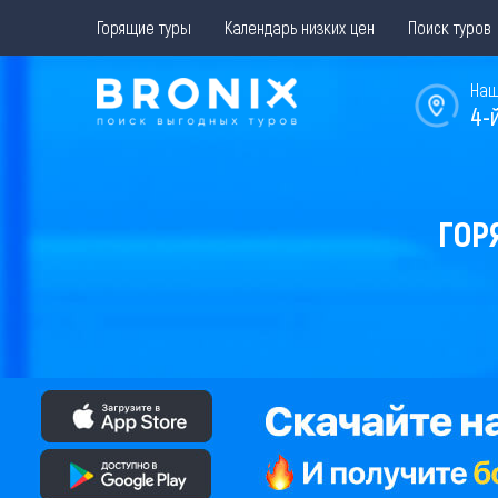
Горящие туры
Календарь низких цен
Поиск туров
Наш
4-
ГОР