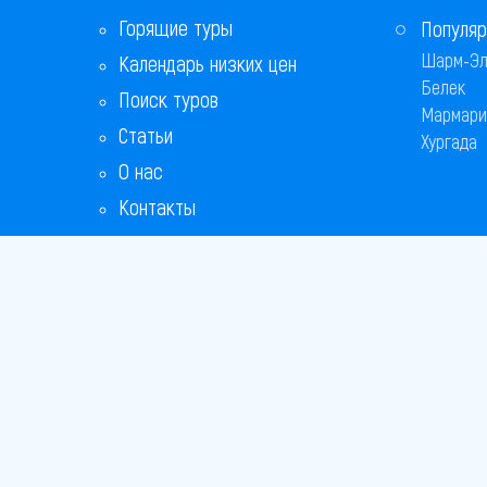
Горящие туры
Популяр
Шарм-Эл
Календарь низких цен
Белек
Поиск туров
Мармари
Статьи
Хургада
О нас
Контакты
Copyright
Bronix 20
Сайт не я
Способы