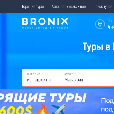
Горящие туры
Календарь низких цен
Поиск туров
Наш
4-
Туры в
Вылет из
Куда?
из Ташкента