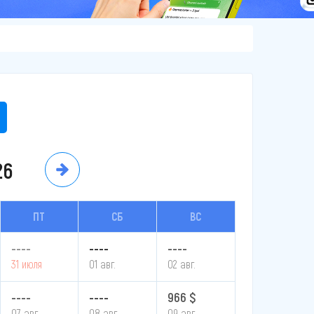
26
ПТ
СБ
ВС
----
----
----
31 июля
01 авг.
02 авг.
----
----
966 $
07 авг.
08 авг.
09 авг.