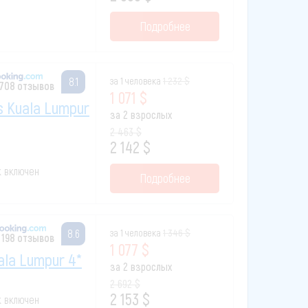
Подробнее
за 1 человека
1 232 $
8.1
 708 отзывов
1 071 $
ss Kuala Lumpur
за 2 взрослых
2 463 $
2 142 $
к включен
Подробнее
за 1 человека
1 346 $
8.6
 198 отзывов
1 077 $
ala Lumpur 4*
за 2 взрослых
2 692 $
2 153 $
к включен