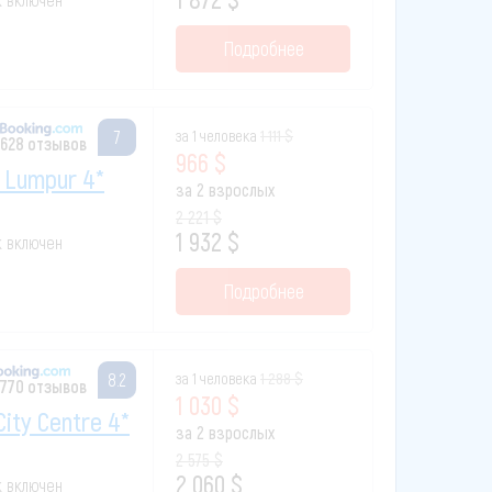
Подробнее
за 1 человека
1 111 $
7
628 отзывов
966 $
 Lumpur 4*
за 2 взрослых
2 221 $
1 932 $
к включен
Подробнее
за 1 человека
1 288 $
8.2
 770 отзывов
1 030 $
City Centre 4*
за 2 взрослых
2 575 $
2 060 $
к включен