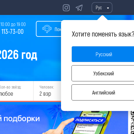
Рус
10:00 до 19:00
Помощь в подборе тура
 113-73-00
Хотите поменять язык
026 год
Русский
Узбекский
Кол-во звёзд:
Человек:
НАЙТИ
Английский
любое
2 взр