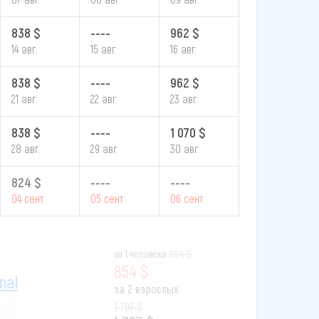
838 $
----
962 $
14 авг.
15 авг.
16 авг.
838 $
----
962 $
21 авг.
22 авг.
23 авг.
838 $
----
1 070 $
28 авг.
29 авг.
30 авг.
824 $
----
----
04 сент.
05 сент.
06 сент.
за 1 человека
854 $
854 $
nal
за 2 взрослых
1 707 $