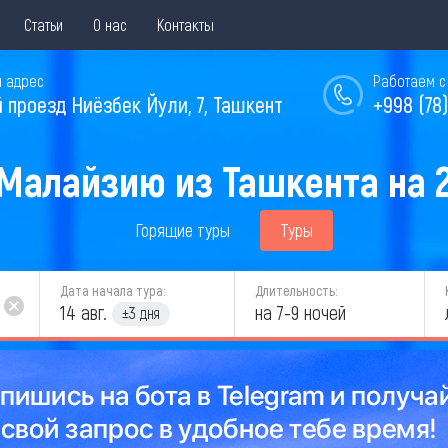
Статьи
О нас
Контакты
 адрес
Работаем с 
й проезд Ниёзбек Йули, 7, Ташкент
+998 (78)
 Малайзию из Ташкента на 2
Горящие туры
Туры
Дата начала тура:
Длительность:
14 авг.
на 7-9 ночей
±3 дня