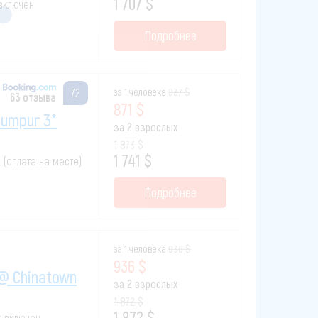
1 707 $
 включен
Подробнее
за 1 человека
937 $
7.2
63 отзыва
871 $
Lumpur 3*
за 2 взрослых
1 873 $
1 741 $
к (оплата на месте)
Подробнее
за 1 человека
936 $
936 $
 @ Chinatown
за 2 взрослых
1 872 $
1 872 $
к включен