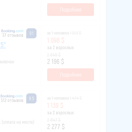
Подробнее
за 1 человека
1 323 $
9.1
37 отзывов
1 098 $
 5*
за 2 взрослых
2 646 $
2 196 $
 включен
Подробнее
за 1 человека
1 424 $
8.5
312 отзывов
1 139 $
за 2 взрослых
2 847 $
к (оплата на месте)
2 277 $