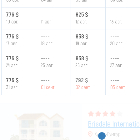
776 $
----
825 $
----
10 авг.
11 авг.
12 авг.
13 авг.
776 $
----
838 $
----
17 авг.
18 авг.
19 авг.
20 авг.
776 $
----
838 $
----
24 авг.
25 авг.
26 авг.
27 авг.
776 $
----
792 $
----
31 авг.
01 сент.
02 сент.
03 сент.
Brisdale Internatio
Куала-Лумпур