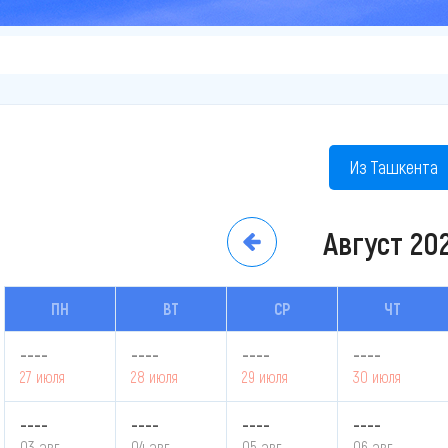
Из Ташкента
Август
20
ПН
ВТ
СР
ЧТ
----
----
----
----
27 июля
28 июля
29 июля
30 июля
----
----
----
----
03 авг.
04 авг.
05 авг.
06 авг.