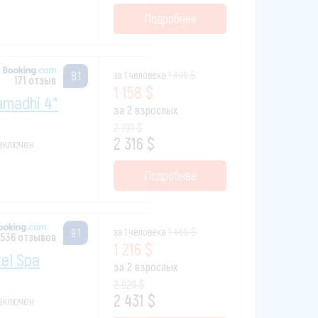
Подробнее
за 1 человека
1 396 $
8.1
171 отзыв
1 158 $
amadhi 4*
за 2 взрослых
2 791 $
2 316 $
 включен
Подробнее
за 1 человека
1 465 $
9.1
 536 отзывов
1 216 $
el Spa
за 2 взрослых
2 929 $
2 431 $
 включен