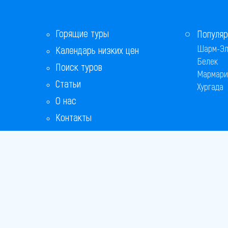
Горящие туры
Популяр
Шарм-Эл
Календарь низких цен
Белек
Поиск туров
Мармари
Статьи
Хургада
О нас
Контакты
Copyright
Bronix 20
Сайт не я
Способы