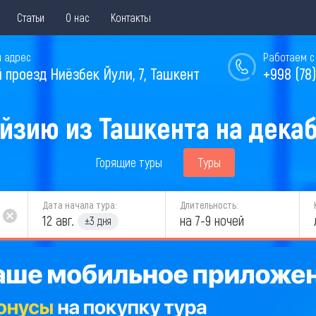
Статьи
О нас
Контакты
 адрес
Работаем с 
й проезд Ниёзбек Йули, 7, Ташкент
+998 (78)
йзию из Ташкента на декаб
Горящие туры
Туры
Дата начала тура:
Длительность:
12 авг.
на 7-9 ночей
±3 дня