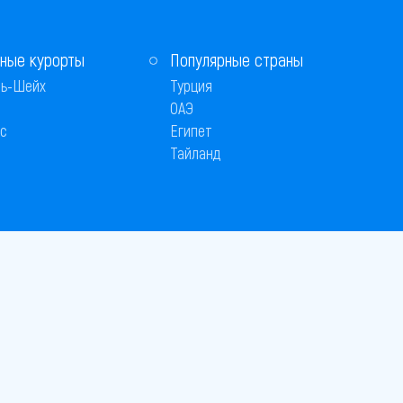
ные курорты
Популярные страны
ь-Шейх
Турция
ОАЭ
с
Египет
Тайланд
 © 2005–2026
26
вляется публичной офертой
 оплаты