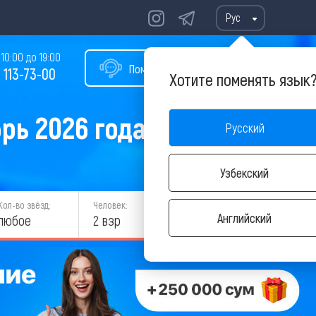
Рус
10:00 до 19:00
Помощь в подборе тура
 113-73-00
Хотите поменять язык
рь 2026 года
Русский
Узбекский
Кол-во звёзд:
Человек:
НАЙТИ
Английский
любое
2 взр