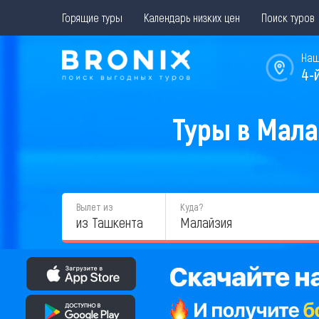
Горящие туры
Календарь низких цен
Поиск туров
Наш
4-
Туры в Мала
Вылет из
Куда?
из Ташкента