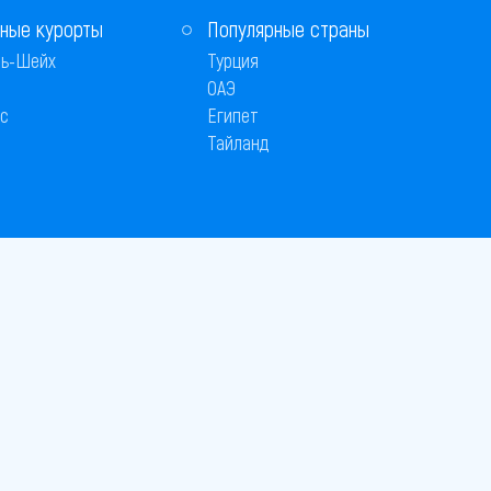
ные курорты
Популярные страны
ь-Шейх
Турция
ОАЭ
с
Египет
Тайланд
 © 2005–2026
26
вляется публичной офертой
 оплаты