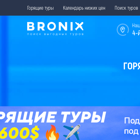
Горящие туры
Календарь низких цен
Поиск туров
Наш
4-
ГОР