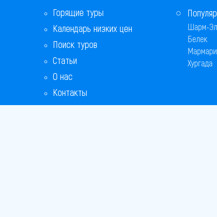
Горящие туры
Популяр
Шарм-Эл
Календарь низких цен
Белек
Поиск туров
Мармари
Статьи
Хургада
О нас
Контакты
Copyright
Bronix 20
Сайт не я
Способы