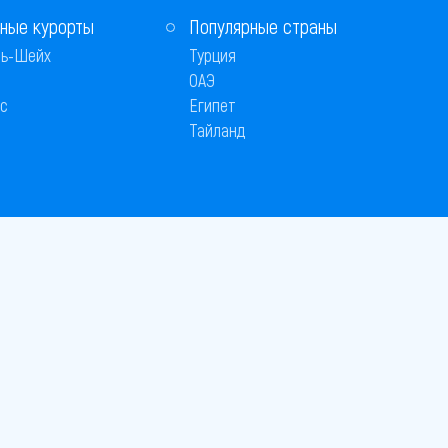
ные курорты
Популярные страны
ь-Шейх
Турция
ОАЭ
с
Египет
Тайланд
 © 2005–2026
26
вляется публичной офертой
 оплаты