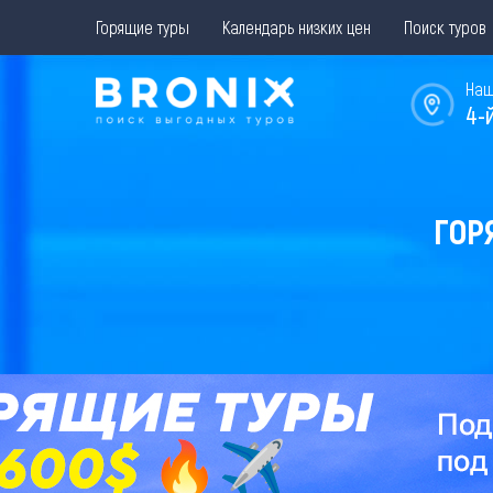
Горящие туры
Календарь низких цен
Поиск туров
Наш
4-
ГОР