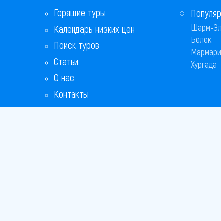
Горящие туры
Популяр
Шарм-Эл
Календарь низких цен
Белек
Поиск туров
Мармари
Статьи
Хургада
О нас
Контакты
Copyright
Bronix 20
Сайт не я
Способы