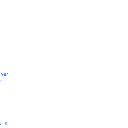
кента
аты
ента