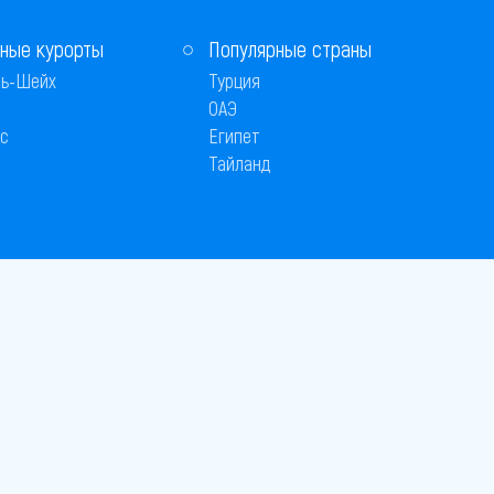
ные курорты
Популярные страны
ь-Шейх
Турция
ОАЭ
с
Египет
Тайланд
 © 2005–2026
26
вляется публичной офертой
 оплаты