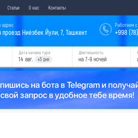
Статьи
О нас
Контакты
 адрес
Работаем с 
й проезд Ниёзбек Йули, 7, Ташкент
+998 (78)
Дата начала тура:
Длительность:
14 авг.
на 7-9 ночей
±3 дня