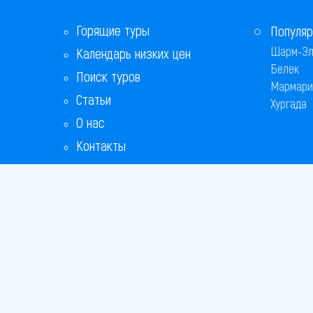
Горящие туры
Популяр
Шарм-Эл
Календарь низких цен
Белек
Поиск туров
Мармари
Статьи
Хургада
О нас
Контакты
Copyright
Bronix 20
Сайт не я
Способы