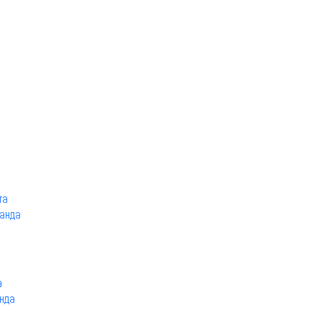
та
канда
а
нда