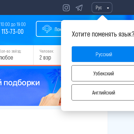
Рус
10:00 до 19:00
Помощь в подборе тура
 113-73-00
Хотите поменять язык
Кол-во звёзд:
Человек:
Русский
НАЙТИ
любое
2 взр
Узбекский
Английский