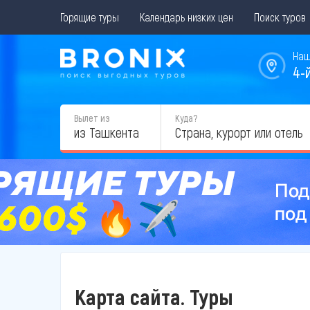
Горящие туры
Календарь низких цен
Поиск туров
Наш
4-
Вылет из
Куда?
из Ташкента
Карта сайта. Туры