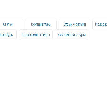
Статьи
Горящие туры
Отдых с детьми
Молоде
ные туры
Горнолыжные туры
Экзотические туры