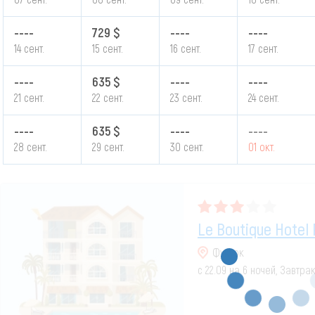
----
729 $
----
----
14 сент.
15 сент.
16 сент.
17 сент.
----
635 $
----
----
21 сент.
22 сент.
23 сент.
24 сент.
----
635 $
----
----
28 сент.
29 сент.
30 сент.
01 окт.
Le Boutique Hotel 
Фукуок
с 22.09 на 6 ночей, Завтра