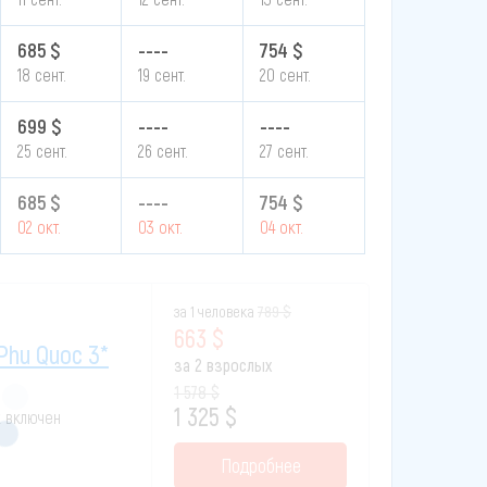
685 $
----
754 $
18 сент.
19 сент.
20 сент.
699 $
----
----
25 сент.
26 сент.
27 сент.
685 $
----
754 $
02 окт.
03 окт.
04 окт.
за 1 человека
789 $
663 $
Phu Quoc 3*
за 2 взрослых
1 578 $
1 325 $
к включен
Подробнее