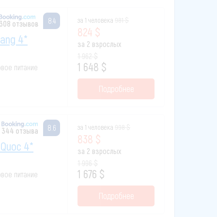
за 1 человека
981 $
8.4
308 отзывов
824 $
rang 4*
за 2 взрослых
1 962 $
1 648 $
зовое питание
Подробнее
за 1 человека
998 $
8.6
344 отзыва
838 $
 Quoc 4*
за 2 взрослых
1 996 $
1 676 $
зовое питание
Подробнее