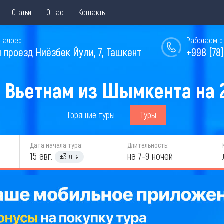
Статьи
О нас
Контакты
 адрес
Работаем с 
й проезд Ниёзбек Йули, 7, Ташкент
+998 (78)
 Вьетнам из Шымкента на 
Горящие туры
Туры
Дата начала тура:
Длительность:
15 авг.
на 7-9 ночей
±3 дня