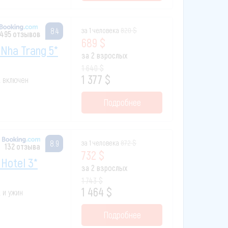
за 1 человека
820 $
8.4
495 отзывов
689 $
 Nha Trang 5*
за 2 взрослых
1 640 $
1 377 $
к включен
Подробнее
за 1 человека
872 $
8.9
132 отзыва
732 $
Hotel 3*
за 2 взрослых
1 743 $
1 464 $
к и ужин
Подробнее