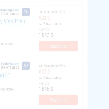
за 1 человека
967 $
7.6
312 отзывов
822 $
 Vien Trieu
за 2 взрослых
1 933 $
1 643 $
к включен
Подробнее
за 1 человека
968 $
8.3
114 отзывов
823 $
el 4*
за 2 взрослых
1 936 $
1 645 $
ак включен
Подробнее