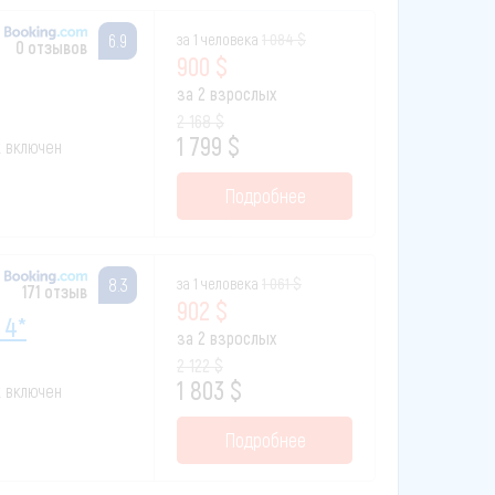
за 1 человека
1 084 $
6.9
0 отзывов
900 $
за 2 взрослых
2 168 $
1 799 $
к включен
Подробнее
за 1 человека
1 061 $
8.3
171 отзыв
902 $
 4*
за 2 взрослых
2 122 $
1 803 $
к включен
Подробнее