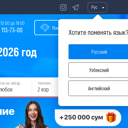
Рус
10:00 до 19:00
Помощь в подборе тура
 113-73-00
Хотите поменять язык
2026 год
Русский
Узбекский
Кол-во звёзд:
Человек:
НАЙТИ
Английский
любое
2 взр