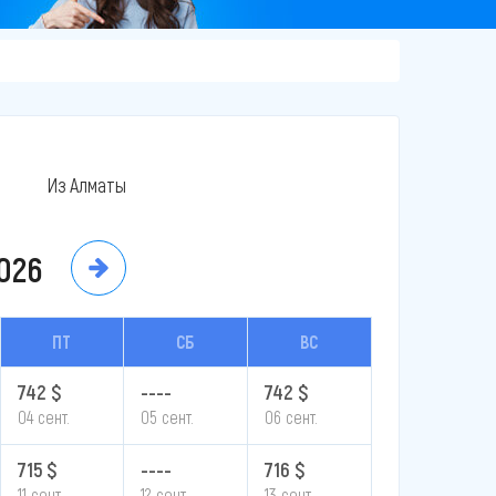
Из Алматы
026
ПТ
СБ
ВС
742 $
----
742 $
04 сент.
05 сент.
06 сент.
715 $
----
716 $
11 сент.
12 сент.
13 сент.