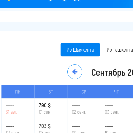
Из Шымкента
Из Ташкента
Сентябрь
2
ПН
ВТ
СР
ЧТ
----
790 $
----
----
31 авг.
01 сент.
02 сент.
03 сент.
----
703 $
----
----
07 сент.
08 сент.
09 сент.
10 сент.