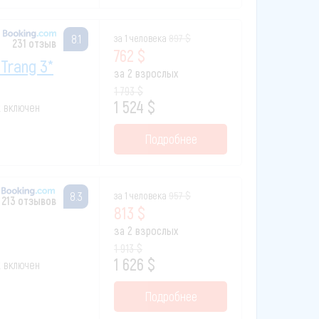
за 1 человека
897 $
8.1
231 отзыв
762 $
 Trang 3*
за 2 взрослых
1 793 $
1 524 $
к включен
Подробнее
за 1 человека
957 $
8.3
213 отзывов
813 $
за 2 взрослых
1 913 $
1 626 $
к включен
Подробнее