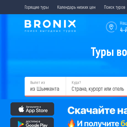
Горящие туры
Календарь низких цен
Поиск туров
Наш
4-
Туры во
Вылет из
Куда?
из Шымкента