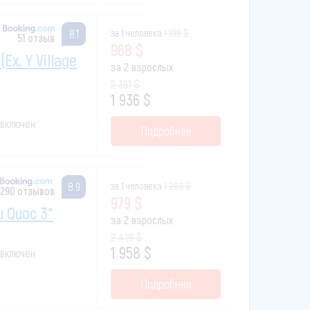
за 1 человека
1 196 $
8.1
51 отзыв
968 $
(ex. Y Village
за 2 взрослых
2 391 $
1 936 $
к включен
Подробнее
за 1 человека
1 209 $
8.9
290 отзывов
979 $
u Quoc 3*
за 2 взрослых
2 418 $
1 958 $
к включен
Подробнее