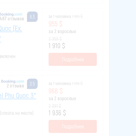
за 1 человека
1 180 $
6.3
487 отзывов
955 $
Quoc (ex.
за 2 взрослых
*
2 359 $
1 910 $
к включен
Подробнее
за 1 человека
1 196 $
3.5
2 отзыва
968 $
l Phu Quoc 3*
за 2 взрослых
2 391 $
1 936 $
 (оплата на месте)
Подробнее