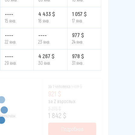
----
4 433 $
1 057 $
15 янв.
16 янв.
17 янв.
----
----
977 $
22 янв.
23 янв.
24 янв.
----
4 267 $
978 $
29 янв.
30 янв.
31 янв.
за 1 человека
1 138 $
921 $
за 2 взрослых
2 275 $
1 842 $
к включен
Подробнее