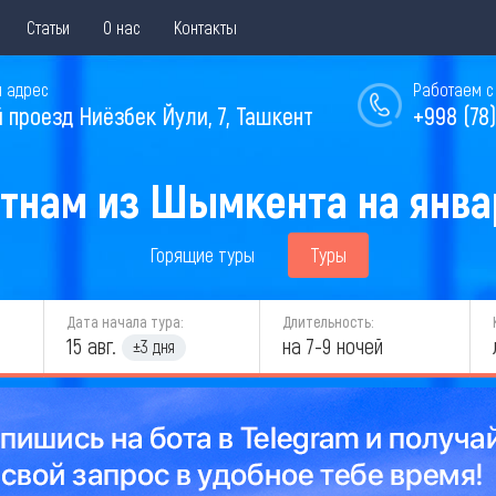
Статьи
О нас
Контакты
 адрес
Работаем с 
й проезд Ниёзбек Йули, 7, Ташкент
+998 (78)
етнам из Шымкента на январ
Горящие туры
Туры
Дата начала тура:
Длительность:
15 авг.
на 7-9 ночей
±3 дня