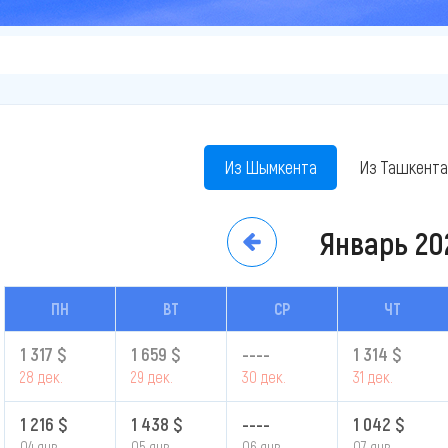
Из Шымкента
Из Ташкента
Январь
20
ПН
ВТ
СР
ЧТ
1 317 $
1 659 $
----
1 314 $
28 дек.
29 дек.
30 дек.
31 дек.
1 216 $
1 438 $
----
1 042 $
04 янв.
05 янв.
06 янв.
07 янв.