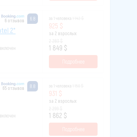
за 1 человека
1 142 $
6.8
6 отзывов
925 $
tel 2*
за 2 взрослых
2 283 $
1 849 $
к включен
Подробнее
за 1 человека
1 150 $
8.8
65 отзывов
931 $
за 2 взрослых
2 299 $
1 862 $
к включен
Подробнее