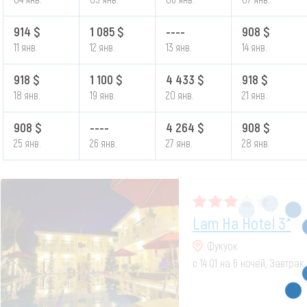
914 $
1 085 $
----
908 $
11 янв.
12 янв.
13 янв.
14 янв.
918 $
1 100 $
4 433 $
918 $
18 янв.
19 янв.
20 янв.
21 янв.
908 $
----
4 264 $
908 $
25 янв.
26 янв.
27 янв.
28 янв.
Lam Ha Hotel 3*
Фукуок
с 14.01 на 6 ночей, Завтра