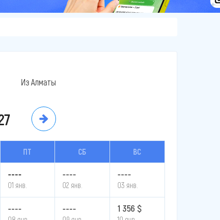
Из Алматы
27
ПТ
СБ
ВС
----
----
----
01 янв.
02 янв.
03 янв.
----
----
1 356 $
08 янв.
09 янв.
10 янв.