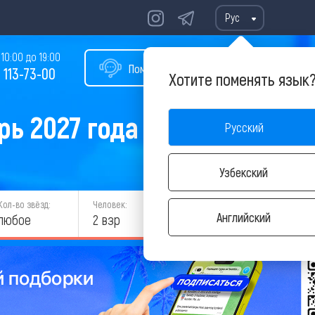
Рус
10:00 до 19:00
Помощь в подборе тура
 113-73-00
Хотите поменять язык
ь 2027 года
Русский
Узбекский
Кол-во звёзд:
Человек:
НАЙТИ
Английский
любое
2 взр