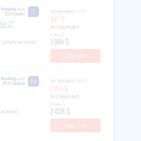
за 1 человека
1 231 $
7
22 отзыва
997 $
el 2*
за 2 взрослых
2 462 $
1 994 $
к (оплата на месте)
Подробнее
за 1 человека
1 252 $
8.8
65 отзывов
1 014 $
за 2 взрослых
2 504 $
2 028 $
ак включен
Подробнее