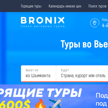
Горящие туры
Календарь низких цен
Поиск туров
Наш
4-
Туры во Вь
Вылет из
Куда?
из Шымкента