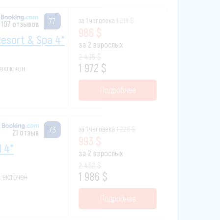
за 1 человека
1 218 $
7.7
107 отзывов
986 $
Resort & Spa 4*
за 2 взрослых
2 435 $
1 972 $
к включен
Подробнее
за 1 человека
1 226 $
7.3
21 отзыв
993 $
 4*
за 2 взрослых
2 452 $
1 986 $
ак включен
Подробнее