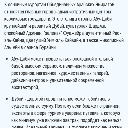
К основным курортам Объединенных Арабских Эмиратов
относятся главные города-административные центры
карликовых государств. Это столица страны Абу-Даби,
крупнейший и развитый Дубай, культурная Шарджа,
спокойный Аджман, “зеленая” Фуджейра, аутентичный Рас-
эль-Хайма, цветущий Умм-эль-Кайвайн, а также живописный
Аль-Айн в оазисе Бурайми.
Абу-Даби может похвастаться роскошной отельной
базой, высоким сервисом, наличием множества
ресторанов, магазинов, художественных галерей,
дайвинг-центров и удивительной современной
архитектурой;
Дубай - дорогой город, питание может обойтись в
существенную сумму. Поэтому если бюджет ограничен,
эксперты в сфере туризма уверены: путевка, в которую
как минимум уже включен завтрак, подойдет как нельзя
лучше. Идеальный вариант - в турпакет включен и ужин.