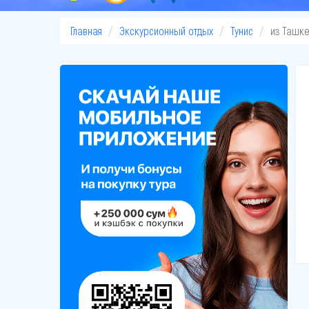
Главная
Экскурсионный отдых
Тунис
из Ташке