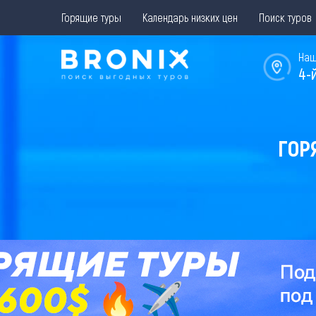
Горящие туры
Календарь низких цен
Поиск туров
Наш
4-
ГОР