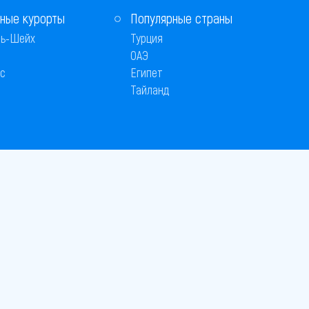
ные курорты
Популярные страны
ь-Шейх
Турция
ОАЭ
с
Египет
Тайланд
 © 2005–2026
26
вляется публичной офертой
 оплаты