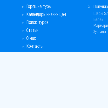
Горящие туры
Популяр
Шарм-Эл
Календарь низких цен
Белек
Поиск туров
Мармари
Статьи
Хургада
О нас
Контакты
Copyright
Bronix 20
Сайт не я
Способы