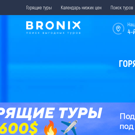
Горящие туры
Календарь низких цен
Поиск туров
Наш
4-
ГОР