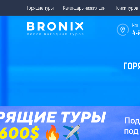
Горящие туры
Календарь низких цен
Поиск туров
Наш
4-
ГОР