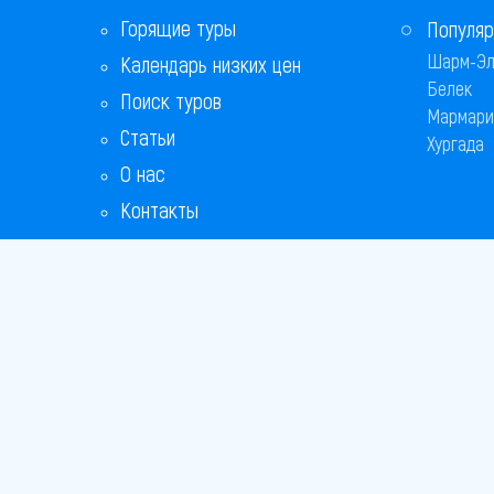
Горящие туры
Популяр
Шарм-Эл
Календарь низких цен
Белек
Поиск туров
Мармари
Статьи
Хургада
О нас
Контакты
Copyright
Bronix 20
Сайт не я
Способы