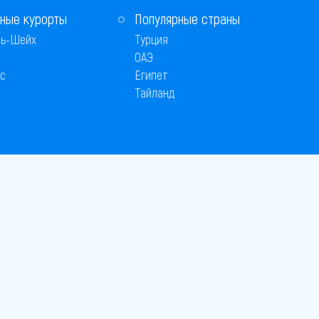
ные курорты
Популярные страны
ь-Шейх
Турция
ОАЭ
с
Египет
Тайланд
 © 2005–2026
26
вляется публичной офертой
 оплаты