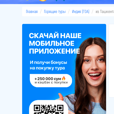
Главная
Горящие туры
Индия (ГОА)
из Ташкент