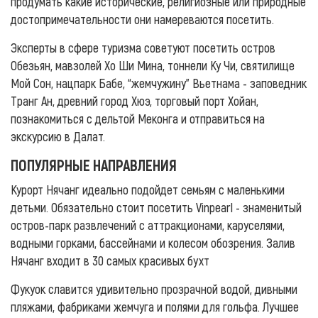
продумать какие исторические, религиозные или природные
достопримечательности они намереваются посетить.
Эксперты в сфере туризма советуют посетить остров
Обезьян, мавзолей Хо Ши Мина, тоннели Ку Чи, святилище
Мой Сон, нацпарк Бабе, “жемчужину” Вьетнама - заповедник
Транг Ан, древний город Хюэ, торговый порт Хойан,
познакомиться с дельтой Меконга и отправиться на
экскурсию в Далат.
ПОПУЛЯРНЫЕ НАПРАВЛЕНИЯ
Курорт Нячанг идеально подойдет семьям с маленькими
детьми. Обязательно стоит посетить Vinpearl - знаменитый
остров-парк развлечений с аттракционами, каруселями,
водными горками, бассейнами и колесом обозрения. Залив
Нячанг входит в 30 самых красивых бухт
Фукуок славится удивительно прозрачной водой, дивными
пляжами, фабриками жемчуга и полями для гольфа. Лучшее