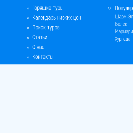
Горящие туры
Популяр
Шарм-Эл
Календарь низких цен
Белек
Поиск туров
Мармари
Статьи
Хургада
О нас
Контакты
Copyright
Bronix 20
Сайт не я
Способы