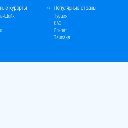
ные курорты
Популярные страны
ь-Шейх
Турция
ОАЭ
с
Египет
Тайланд
 © 2005–2026
26
вляется публичной офертой
 оплаты