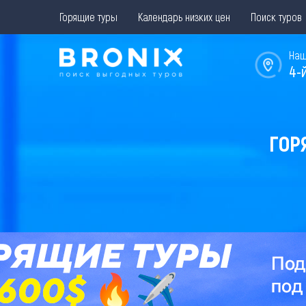
Горящие туры
Календарь низких цен
Поиск туров
Наш
4-
ГОР