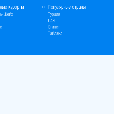
ные курорты
Популярные страны
ь-Шейх
Турция
ОАЭ
с
Египет
Тайланд
 © 2005–2026
26
вляется публичной офертой
 оплаты