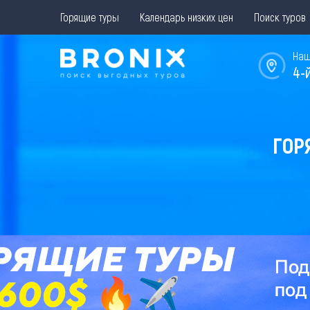
Горящие туры
Календарь низких цен
Поиск туров
Наш
4-
ГОР