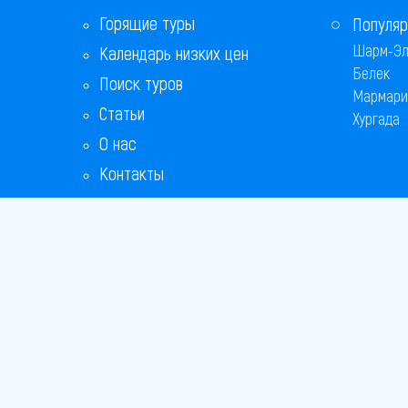
Горящие туры
Популяр
Шарм-Эл
Календарь низких цен
Белек
Поиск туров
Мармари
Статьи
Хургада
О нас
Контакты
Copyright
Bronix 20
Сайт не я
Способы