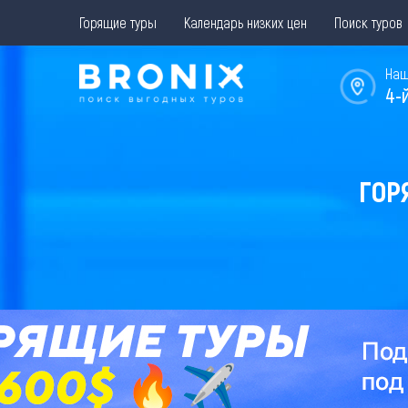
Горящие туры
Календарь низких цен
Поиск туров
Наш
4-
ГОР