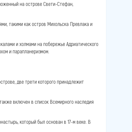
ложенный на острове Свети-Стефан,
ми, такими как остров Михольска Превлака и
скалами и холмами на побережье Адриатического
ыхом и парапланеризмом.
острове, две трети которого принадлежит
, также включен в список Всемирного наследия
астырь, который был основан в 17-м веке. В