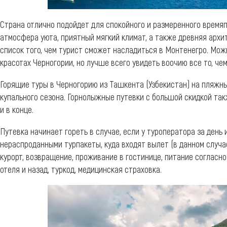
Страна отлично подойдет для спокойного и размеренного время
атмосфера уюта, приятный мягкий климат, а также древняя архи
список того, чем турист сможет насладиться в Монтенегро. Мож
красотах Черногории, но лучше всего увидеть воочию все то, че
Горящие туры в Черногорию из Ташкента (Узбекистан) на пляжны
купального сезона. Горнолыжные путевки с большой скидкой та
и в конце.
Путевка начинает гореть в случае, если у туроператора за день 
нераспроданными турпакеты, куда входят вылет (в данном случа
курорт, возвращение, проживание в гостинице, питание согласн
отеля и назад, туркод, медицинская страховка.