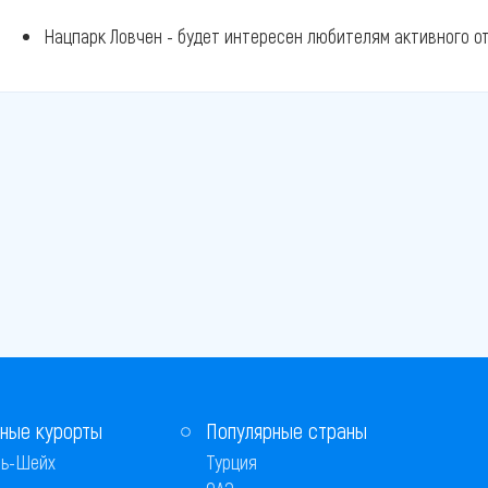
Нацпарк Ловчен - будет интересен любителям активного о
ные курорты
Популярные страны
ь-Шейх
Турция