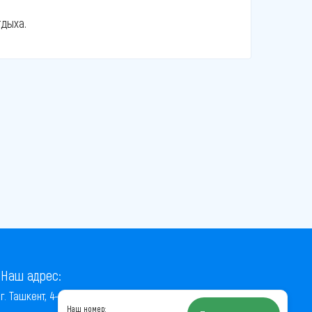
тдыха.
Наш адрес:
г. Ташкент, 4-й проезд Ниёзбек Йули, 7
Наш номер: