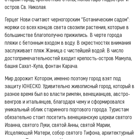
остров Св. Николая.
Герцег Нови считают черногорским “Ботаническим садом”:
моряки со всех концов света свозили растения, которые в
большинстве благополучно прижились. В черте города
пляжи с бетонным входом в воду. В окрестностях внимания
заслуживает пляж Жаница с чистейшей водой. В число
достопримечательностей входит крепость-остров Мамула,
башня Сахат-Кула, фонтан Карача.
Мир дорожит Котором, именно поэтому город взят под
защиту ЮНЕСКО. Удивительно живописный город, который в
разное время был во власти римлян, венецианцев, австро-
венгров и итальянцев, благодаря чему и сформировался
уникальный облик старинного портового города. Туристам
обязательно стоит посетить венецианскую церкви святого
Иоанна, святого Луки, святой Анны, святой Марии,
Исцеляющей Матери, собор святого Тифона, архитектурный