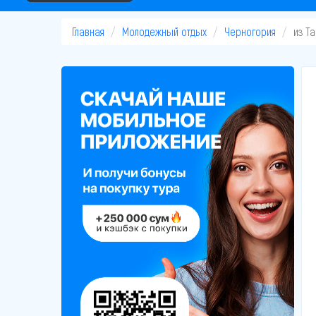
Главная
Молодежный отдых
Черногория
из Т