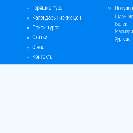
Горящие туры
Популяр
Шарм-Эл
Календарь низких цен
Белек
Поиск туров
Мармари
Статьи
Хургада
О нас
Контакты
Copyright
Bronix 20
Сайт не я
Способы