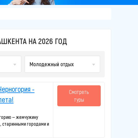
ШКЕНТА НА 2026 ГОД
Молодежный отдых
Черногория -
Смотреть
лета!
туры
огорию — жемчужину
, старинными городами и