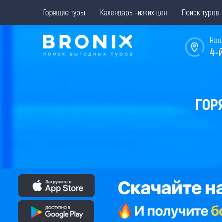
Горящие туры
Календарь низких цен
Поиск туров
Наш
4-
ГОР