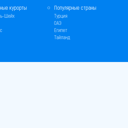
ные курорты
Популярные страны
ь-Шейх
Турция
ОАЭ
с
Египет
Тайланд
 © 2005–2026
26
вляется публичной офертой
 оплаты