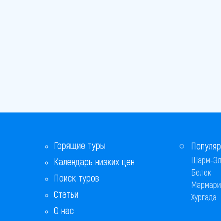
Горящие туры
Популяр
Шарм-Эл
Календарь низких цен
Белек
Поиск туров
Мармари
Статьи
Хургада
О нас