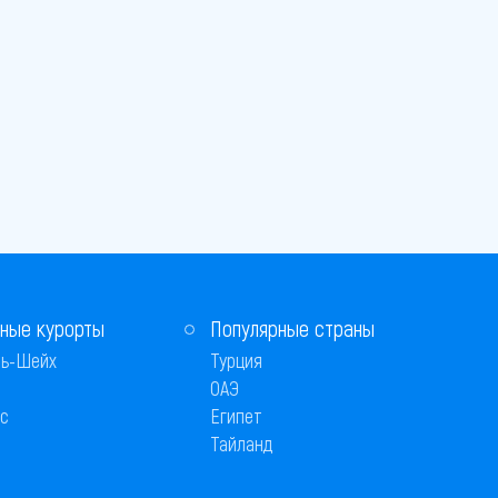
ные курорты
Популярные страны
ь-Шейх
Турция
ОАЭ
с
Египет
Тайланд