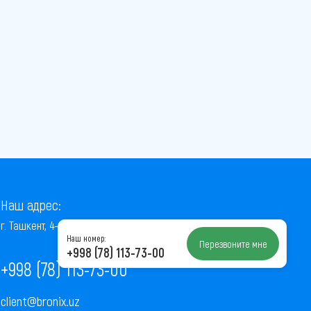
Наш адрес:
г. Ташкент, 4-й проезд Ниёзбек Йули, 7
Наш номер:
Перезвоните мне
+998 (78) 113-73-00
+998 (78) 113-73-00
client@bronix.uz