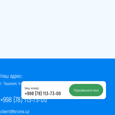
Наш адрес:
г. Ташкент, 4-й проезд Ниёзбек Йули, 7
Наш номер:
Перезвоните мне
+998 (78) 113-73-00
+998 (78) 113-73-00
client@bronix.uz