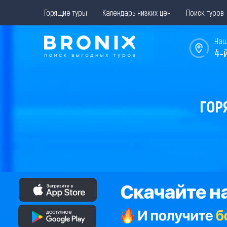
Горящие туры
Календарь низких цен
Поиск туров
Наш
4-
ГОР