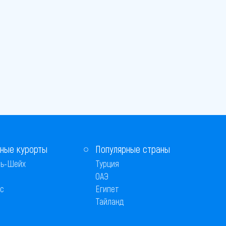
ные курорты
Популярные страны
ь-Шейх
Турция
ОАЭ
с
Египет
Тайланд