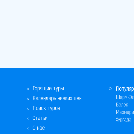
Горящие туры
Популяр
Шарм-Эл
Календарь низких цен
Белек
Поиск туров
Мармари
Статьи
Хургада
О нас