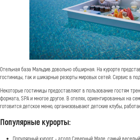
Отельная база Мальдив довольно обширная. На курорте предста
гостиницы, так и шикарные резорты мировых сетей. Сервис в п
Некоторые гостиницы предоставляют в пользование гостям трен
формата, SPA и многое другое. В отелях, ориентированных на с
готовится детское меню, организовывают детские клубы, работ
Популярные курорты:
Популярный курорт - атолл Северный Мале, самый веселый