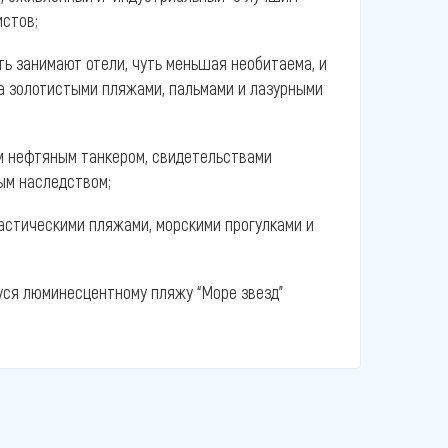
истов;
ь занимают отели, чуть меньшая необитаема, и
а золотистыми пляжами, пальмами и лазурными
м нефтяным танкером, свидетельствами
ым наследством;
тастическими пляжами, морскими прогулками и
уся люминесцентному пляжу “Море звезд”