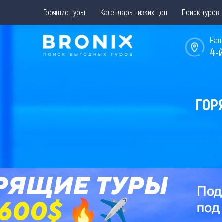
Горящие туры
Календарь низких цен
Поиск туров
Наш
4-
ГОР