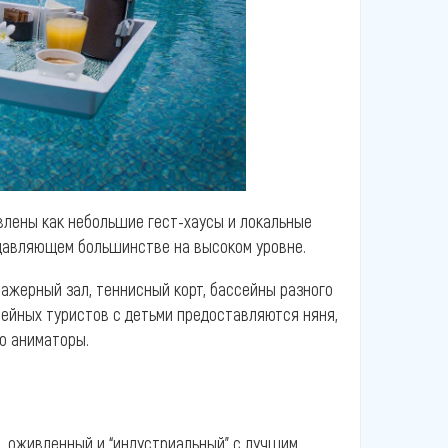
влены как небольшие гест-хаусы и локальные
одавляющем большинстве на высоком уровне.
ажерный зал, теннисный корт, бассейны разного
емейных туристов с детьми предоставляются няня,
аю аниматоры.
, оживленный и “индустриальный” с лучшим