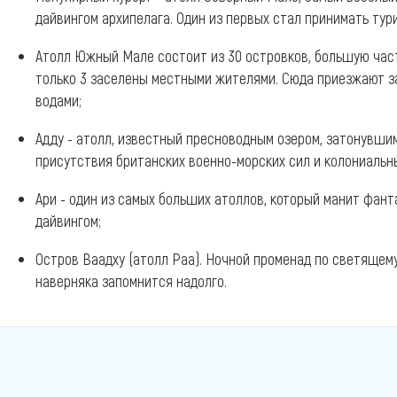
дайвингом архипелага. Один из первых стал принимать тур
Атолл Южный Мале состоит из 30 островков, большую част
только 3 заселены местными жителями. Сюда приезжают з
водами;
Адду - атолл, известный пресноводным озером, затонувши
присутствия британских военно-морских сил и колониальн
Ари - один из самых больших атоллов, который манит фан
дайвингом;
Остров Ваадху (атолл Раа). Ночной променад по светящем
наверняка запомнится надолго.