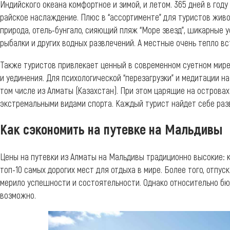
Индийского океана комфортное и зимой, и летом. 365 дней в году
райское наслаждение. Плюс в “ассортименте” для туристов жив
природа, отель-бунгало, сияющий пляж “Море звезд”, шикарные у
рыбалки и других водных развлечений. А местные очень тепло в
Также туристов привлекает ценный в современном суетном мир
и уединения. Для психологической “перезагрузки” и медитации на
том числе из Алматы (Казахстан). При этом царящие на остров
экстремальными видами спорта. Каждый турист найдет себе ра
Как сэкономить на путевке на Мальдивы
Цены на путевки из Алматы на Мальдивы традиционно высокие: к
топ-10 самых дорогих мест для отдыха в мире. Более того, отпу
мерило успешности и состоятельности. Однако относительно бю
возможно.