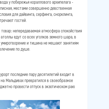
 вода у побережья кораллового архипелага -
описная, местами совершенно девственная
словия для дайвинга, серфинга, снорклинга,
стречают гостей.
е товар: непередаваемая атмосфера спокойствия
 атоллы едут со всех уголков земного шара, в
ах умиротворение и тишина не мешают занятиям
звлечение по душе.
урорт последние пару десятилетий входит в
ск на Мальдивах превратился в своеобразное
джетно провести отпуск в экзотическом раю