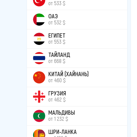
от 533 $
ОАЭ
от 532 $
ЕГИПЕТ
от 553 $
ТАЙЛАНД
от 668 $
КИТАЙ (ХАЙНАНЬ)
от 460 $
ГРУЗИЯ
от 462 $
МАЛЬДИВЫ
от 1 232 $
ШРИ-ЛАНКА