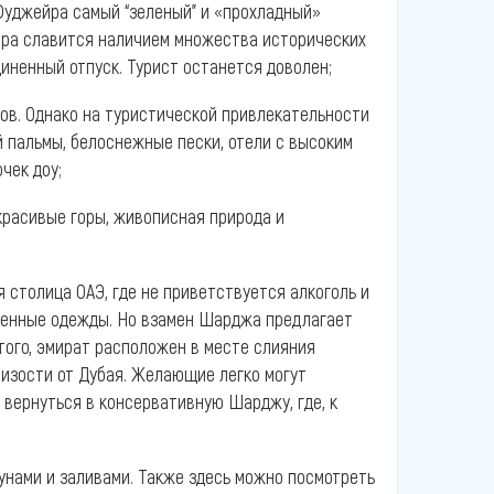
 Фуджейра самый “зеленый” и «прохладный»
йра славится наличием множества исторических
иненный отпуск. Турист останется доволен;
в. Однако на туристической привлекательности
й пальмы, белоснежные пески, отели с высоким
чек доу;
красивые горы, живописная природа и
 столица ОАЭ, где не приветствуется алкоголь и
овенные одежды. Но взамен Шарджа предлагает
 того, эмират расположен в месте слияния
лизости от Дубая. Желающие легко могут
 вернуться в консервативную Шарджу, где, к
унами и заливами. Также здесь можно посмотреть