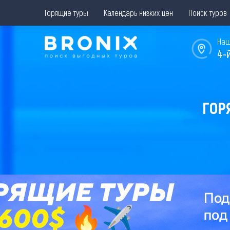
Горящие туры
Календарь низких цен
Поиск туров
Наш
4-
ГОР