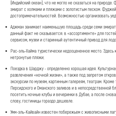
(Индийский океан), что не могло не сказаться на природе.
эмират с холмами и пляжами с золотистым песком. Фудже
достопримечательностей. Возможностью организовать уед
Аджман занимает наименьшую площадь среди семи эмирато
данный факт не сказывается: в «ассортименте» для госте
сервисом, музеи и старинный аутентичный привод для лодо
Рас-эль-Хайма туристически недооцененное место. Здесь 
нетронутые пляжи;
Поездка в Шарджу - определенно хорошая идея. Культурная
развлечения «ночной жизни», а также под запретом откр
экскурсии по музеям, картинным галереям, театрам. Кроме
Персидского и Оманского заливов и в непосредственной б
посетить ночные клубы и вечеринки в Дубае, а после снова
слову, гостиницы гораздо дешевле.
Умм-эль-Кайвайн известен побережьем с живописными лаг