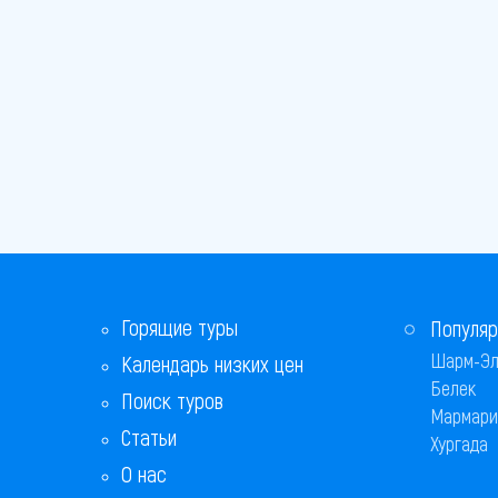
Горящие туры
Популяр
Шарм-Эл
Календарь низких цен
Белек
Поиск туров
Мармари
Статьи
Хургада
О нас