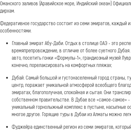
Оманского заливов (Аравийское море, Индийский океан) Официал
дирхам.
Федеративное государство состоит из семи эмиратов, каждый 
особенностями.
Главный эмират Абу-Даби. Отдых в столице ОАЭ - это респ
времяпрепровождение, в отличие от более суетного Дубая
авто, посетить гонки «Формулы-1», грандиозный музей Лувр
конечно, порелаксировать на комфортных пляжах;
Дубай. Самый большой и густонаселенный город страны, т
центр, поражает уникальной атмосферой всеобщего благоде
эмиратах, благополучная, спокойная и сытая. Они трансли
собственном правительстве. В Дубае все «самое-самое» -
уникальный горнолыжный комплекс в пустыне, насыпные о
многое другое. Горящие туры в Дубаи из Алматы можно лег
Фуджейра единственный регион из семи эмиратов, который