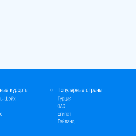
ные курорты
Популярные страны
ь-Шейх
Турция
ОАЭ
с
Египет
Тайланд