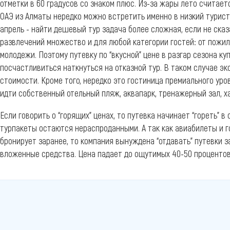
отметки в 60 градусов со знаком плюс. Из-за жары лето считаетс
ОАЭ из Алматы нередко можно встретить именно в низкий туристи
апрель - найти дешевый тур задача более сложная, если не ска
развлечений множество и для любой категории гостей: от пожил
молодежи. Поэтому путевку по “вкусной” цене в разгар сезона ку
посчастливиться наткнуться на отказной тур. В таком случае э
стоимости. Кроме того, нередко это гостиница премиального уров
идти собственный отельный пляж, аквапарк, тренажерный зал, ха
Если говорить о “горящих” ценах, то путевка начинает “гореть” в
турпакеты остаются нераспроданными. А так как авиабилеты и 
бронирует заранее, то компания вынуждена “отдавать” путевки з
вложенные средства. Цена падает до ощутимых 40-50 процентов