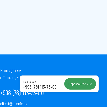
Наш адрес:
г. Ташкент, 4-й проезд Ниёзбек Йули, 7
Наш номер:
Перезвоните мне
+998 (78) 113-73-00
+998 (78) 113-73-00
client@bronix.uz