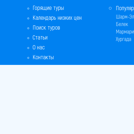
Горящие туры
Популяр
Шарм-Эл
Календарь низких цен
Белек
Поиск туров
Мармари
Статьи
Хургада
О нас
Контакты
Copyright
Bronix 20
Сайт не я
Способы