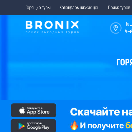
Горящие туры
Календарь низких цен
Поиск туров
Наш
4-
ГОР