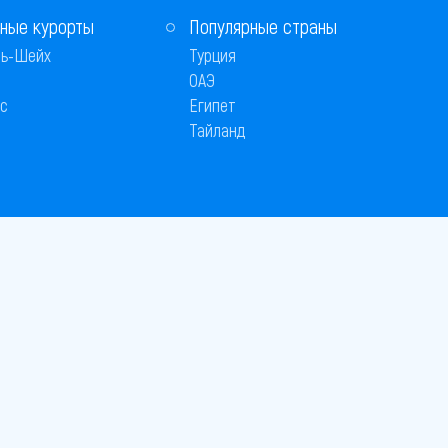
ные курорты
Популярные страны
ь-Шейх
Турция
ОАЭ
с
Египет
Тайланд
 © 2005–2026
26
вляется публичной офертой
 оплаты