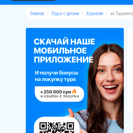
Главная
Отдых с детьми
Хорватия
из Ташкент