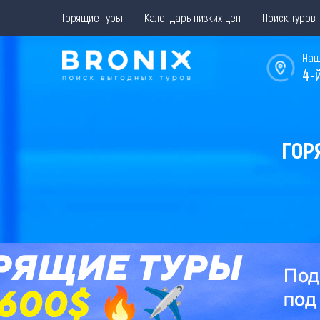
Горящие туры
Календарь низких цен
Поиск туров
Наш
4-
ГОР