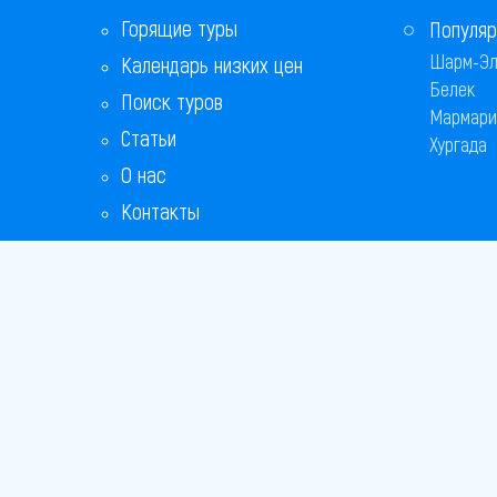
Горящие туры
Популяр
Шарм-Эл
Календарь низких цен
Белек
Поиск туров
Мармари
Статьи
Хургада
О нас
Контакты
Copyright
Bronix 20
Сайт не я
Способы