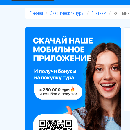
Главная
Экзотические туры
Вьетнам
из Шымк