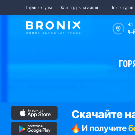
Горящие туры
Календарь низких цен
Поиск туров
Наш
4-
ГОР