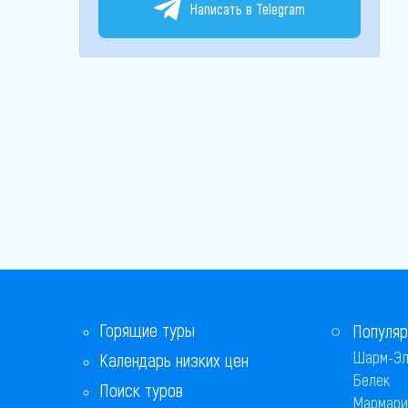
Написать в Telegram
Горящие туры
Популяр
Шарм-Эл
Календарь низких цен
Белек
Поиск туров
Мармари