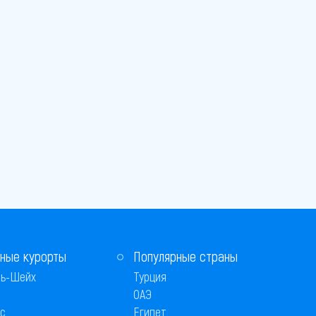
ные курорты
Популярные страны
ь-Шейх
Турция
ОАЭ
с
Египет