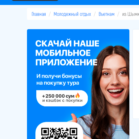
Главная
Молодежный отдых
Вьетнам
из Шымк