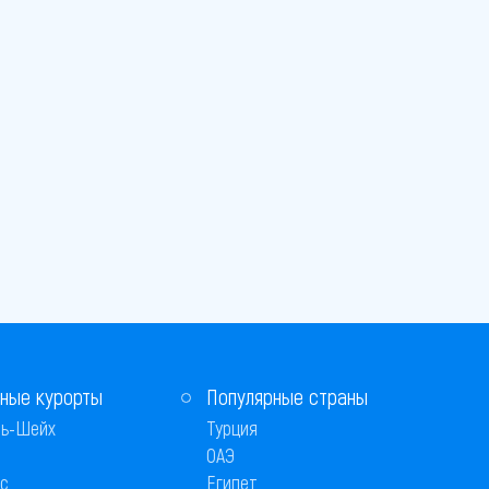
ные курорты
Популярные страны
ь-Шейх
Турция
ОАЭ
с
Египет