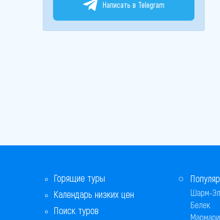
Написать в Telegram
Горящие туры
Популяр
Шарм-Эл
Календарь низких цен
Белек
Поиск туров
Мармари