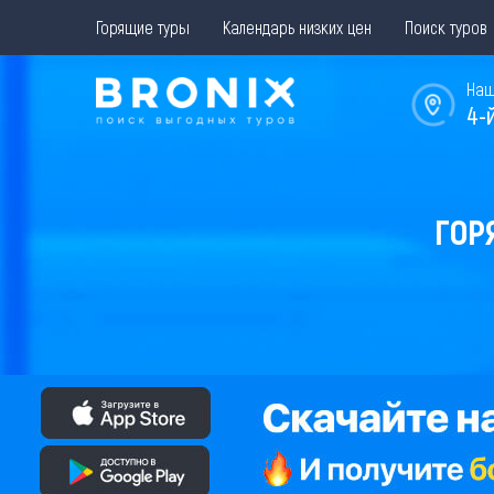
Горящие туры
Календарь низких цен
Поиск туров
Наш
4-
ГОР