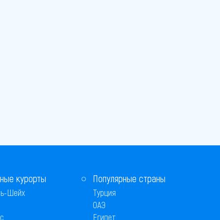
ные курорты
Популярные страны
ь-Шейх
Турция
ОАЭ
с
Египет