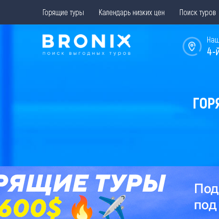
Горящие туры
Календарь низких цен
Поиск туров
Наш
4-
ГОР