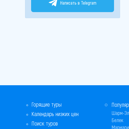
Написать в Telegram
Горящие туры
Популяр
Шарм-Эл
Календарь низких цен
Белек
Поиск туров
Мармари