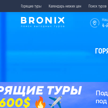
Горящие туры
Календарь низких цен
Поиск туров
Наш
4-
ГОР