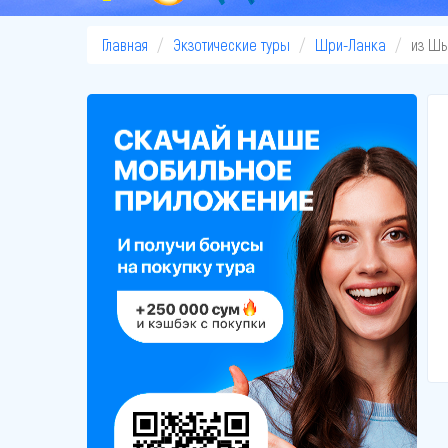
Главная
Экзотические туры
Шри-Ланка
из Ш