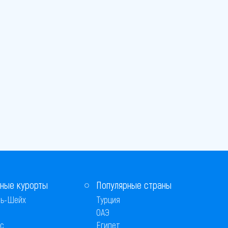
ные курорты
Популярные страны
ь-Шейх
Турция
ОАЭ
с
Египет