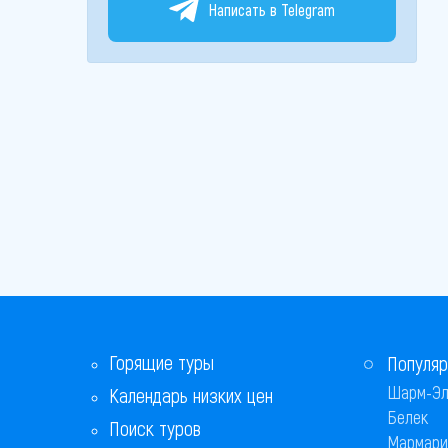
Написать в Telegram
Горящие туры
Популяр
Шарм-Эл
Календарь низких цен
Белек
Поиск туров
Мармари