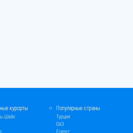
ные курорты
Популярные страны
ь-Шейх
Турция
ОАЭ
с
Египет