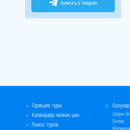
Написать в Telegram
Горящие туры
Популяр
Шарм-Эл
Календарь низких цен
Белек
Поиск туров
Мармари