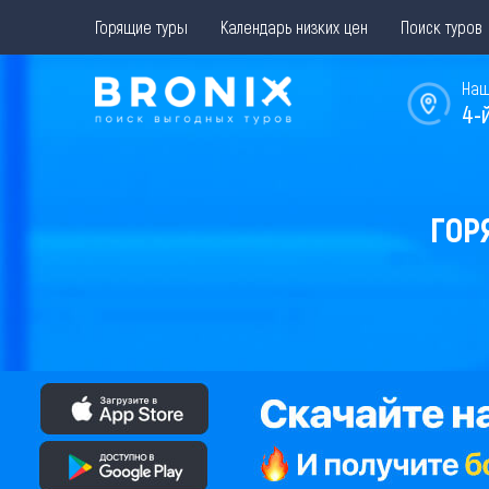
Горящие туры
Календарь низких цен
Поиск туров
Наш
4-
ГОР