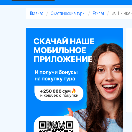
Главная
Экзотические туры
Египет
из Шымкен