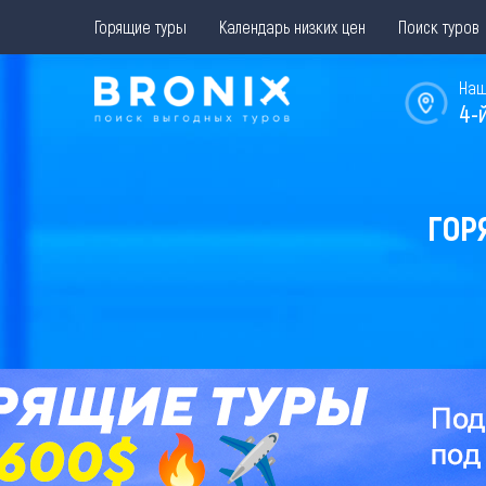
Горящие туры
Календарь низких цен
Поиск туров
Наш
4-
ГОР