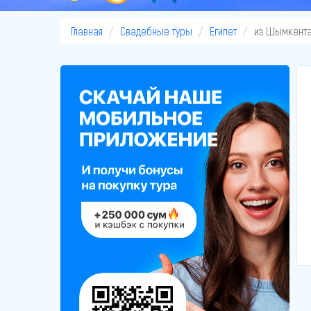
Главная
Свадебные туры
Египет
из Шымкент