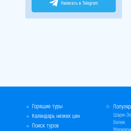
Написать в Telegram
Горящие туры
Популяр
Шарм-Эл
Календарь низких цен
Белек
Поиск туров
Мармари