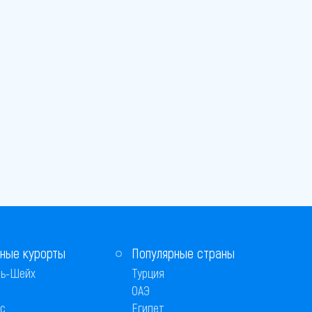
ные курорты
Популярные страны
ь-Шейх
Турция
ОАЭ
с
Египет