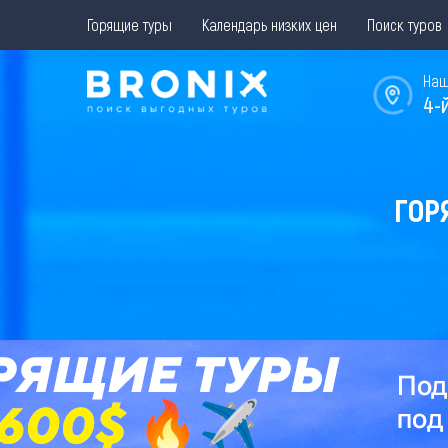
Горящие туры
Календарь низких цен
Поиск туров
Наш
4-
ГОР