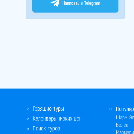
Написать в Telegram
Горящие туры
Популяр
Шарм-Эл
Календарь низких цен
Белек
Поиск туров
Мармари