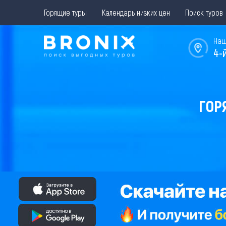
Горящие туры
Календарь низких цен
Поиск туров
Наш
4-
ГОР