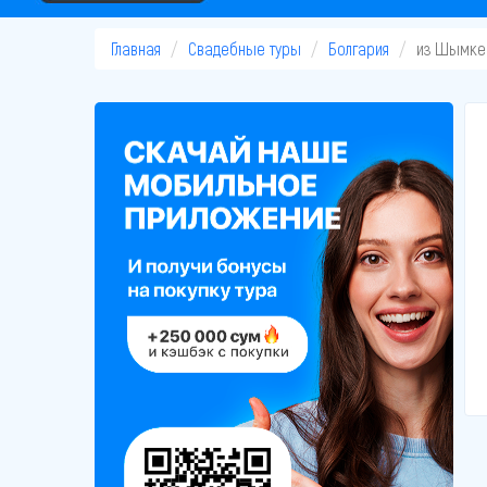
Главная
Свадебные туры
Болгария
из Шымке