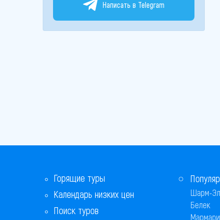
Написать в Telegram
Горящие туры
Популяр
Шарм-Эл
Календарь низких цен
Белек
Поиск туров
Мармари