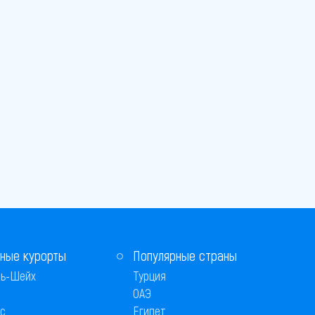
ные курорты
Популярные страны
ь-Шейх
Турция
ОАЭ
с
Египет