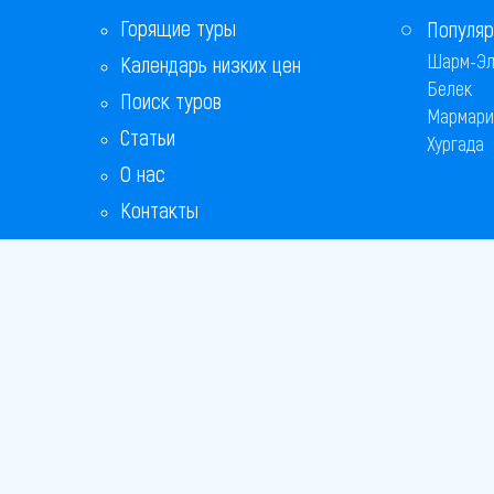
Горящие туры
Популяр
Шарм-Эл
Календарь низких цен
Белек
Поиск туров
Мармари
Статьи
Хургада
О нас
Контакты
Copyright
Bronix 20
Сайт не я
Способы