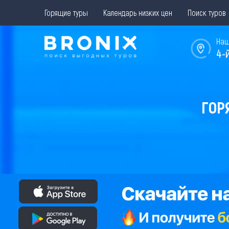
Горящие туры
Календарь низких цен
Поиск туров
Наш
4-
ГОР