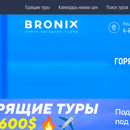
Горящие туры
Календарь низких цен
Поиск туров
Наш
4-
ГОР