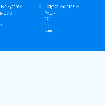
ные курорты
Популярные страны
ь-Шейх
Турция
ОАЭ
с
Египет
Тайланд
 © 2005–2026
26
вляется публичной офертой
 оплаты