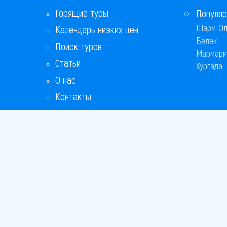
Горящие туры
Популяр
Шарм-Эл
Календарь низких цен
Белек
Поиск туров
Мармари
Статьи
Хургада
О нас
Контакты
Copyright
Bronix 20
Сайт не я
Способы