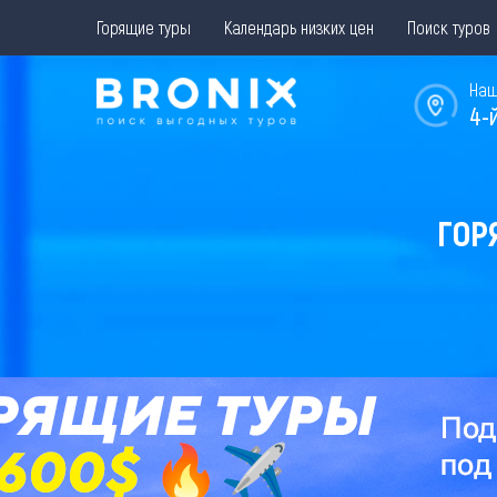
Горящие туры
Календарь низких цен
Поиск туров
Наш
4-
ГОР