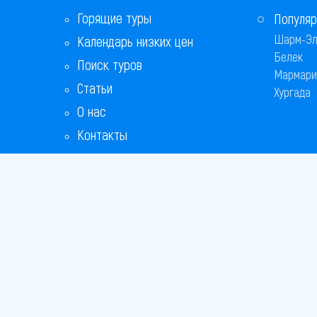
Горящие туры
Популяр
Шарм-Эл
Календарь низких цен
Белек
Поиск туров
Мармари
Статьи
Хургада
О нас
Контакты
Copyright
Bronix 20
Сайт не я
Способы