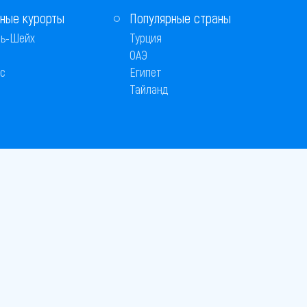
ные курорты
Популярные страны
ь-Шейх
Турция
ОАЭ
с
Египет
Тайланд
 © 2005–2026
26
вляется публичной офертой
 оплаты