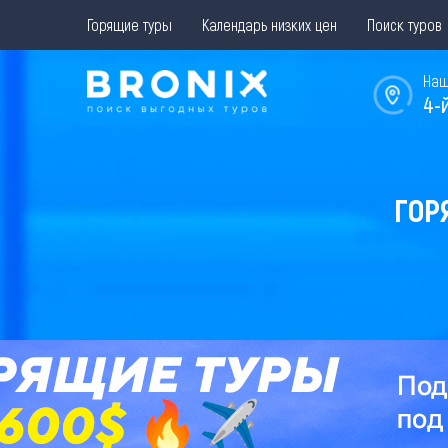
Горящие туры
Календарь низких цен
Поиск туров
Наш
4-
ГОР