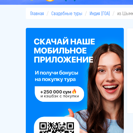
Главная
Свадебные туры
Индия (ГОА)
из Шым