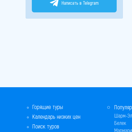
Написать в Telegram
Горящие туры
Популяр
Шарм-Эл
Календарь низких цен
Белек
Поиск туров
Мармари