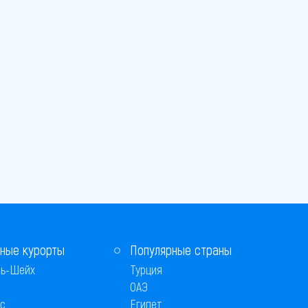
ные курорты
Популярные страны
ь-Шейх
Турция
ОАЭ
с
Египет