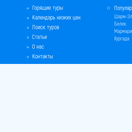
Горящие туры
Популяр
Шарм-Эл
Календарь низких цен
Белек
Поиск туров
Мармари
Статьи
Хургада
О нас
Контакты
Copyright
Bronix 20
Сайт не я
Способы