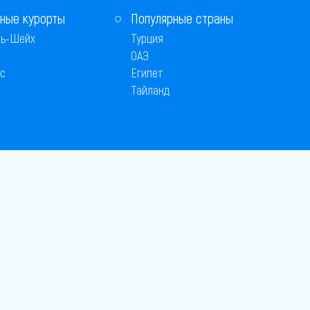
ные курорты
Популярные страны
ь-Шейх
Турция
ОАЭ
с
Египет
Тайланд
 © 2005–2026
26
вляется публичной офертой
 оплаты