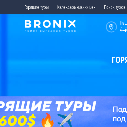
Горящие туры
Календарь низких цен
Поиск туров
Наш
4-
ГОР