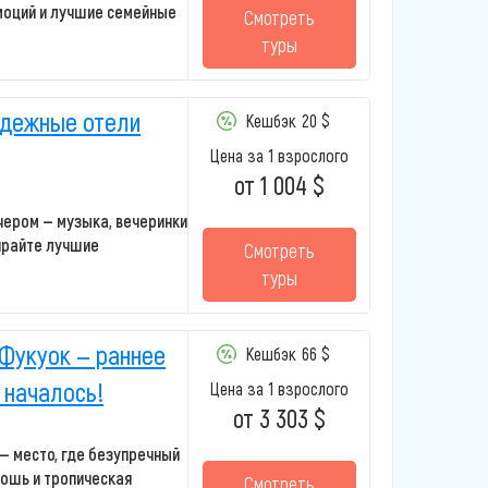
моций и лучшие семейные
Смотреть
туры
одежные отели
Кешбэк
20 $
Цена за 1 взрослого
от 1 004 $
чером — музыка, вечеринки
ирайте лучшие
Смотреть
туры
 Фукуок — раннее
Кешбэк
66 $
 началось!
Цена за 1 взрослого
от 3 303 $
 — место, где безупречный
кошь и тропическая
Смотреть