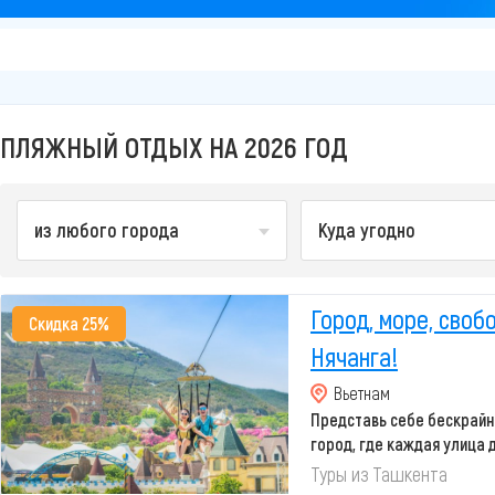
ПЛЯЖНЫЙ ОТДЫХ НА 2026 ГОД
из любого города
Куда угодно
Город, море, своб
Скидка 25%
Нячанга!
Вьетнам
Представь себе бескрайн
город, где каждая улица
эмоция...
Туры из Ташкента