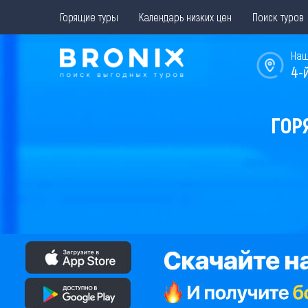
Горящие туры
Календарь низких цен
Поиск туров
Наш
4-
ГОР