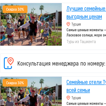
Лучшие семейные 
Скидка 30%
выгодным ценам
Турция
Самые ценные моменты —
Ласковое солнце, море э
отели Турц...
Туры из Ташкента
Консультация менеджера по номеру:
Семейные отели Т
Скидка 30%
всей семьи
Турция
Самые ценные моменты —