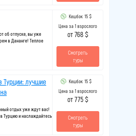
Кешбэк
15 $
Цена за 1 взрослого
от 768 $
т об отпуске, вы уже
ем в Дананге! Теплое
Смотреть
туры
в Турции: лучшие
Кешбэк
15 $
она
Цена за 1 взрослого
от 775 $
нный отдых уже ждут вас!
в Турцию и наслаждайтесь
Смотреть
туры