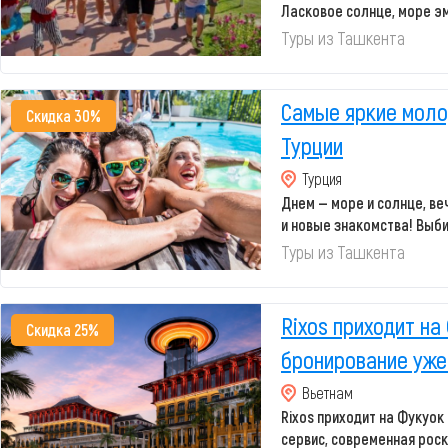
Ласковое солнце, море э
отели Турц...
Туры из Ташкента
Самые яркие мол
Скидка 30%
Турции
Турция
Днем — море и солнце, ве
и новые знакомства! Выб
молодежные от...
Туры из Ташкента
Rixos приходит на
Скидка 25%
бронирование уже
Вьетнам
Rixos приходит на Фукуок
сервис, современная рос