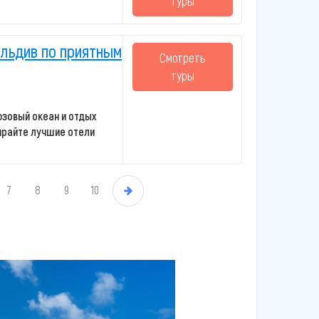
туры
льдив по приятным
Смотреть
туры
зовый океан и отдых
ирайте лучшие отели
7
8
9
10
»