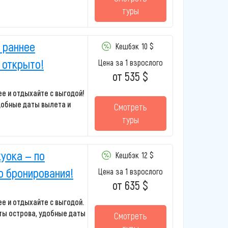
туры
— раннее
Кешбэк
10 $
 открыто!
Цена за 1 взрослого
от 535 $
е и отдыхайте с выгодой!
добные даты вылета и
Смотреть
туры
уока — по
Кешбэк
12 $
о бронирования!
Цена за 1 взрослого
от 635 $
е и отдыхайте с выгодой.
ты острова, удобные даты
Смотреть