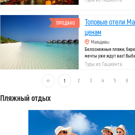
Топовые отели Ма
ПРОДАНО
ценам
Мальдивы
Белоснежные пляжи, бирю
мечты уже ждут вас! Выб
Мальдив по при...
Туры из Ташкента
2
3
4
5
6
1
«
Пляжный отдых