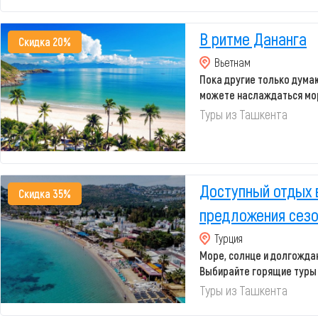
В ритме Дананга
Скидка 20%
Вьетнам
Пока другие только думаю
можете наслаждаться мор
море, яркие...
Туры из Ташкента
Доступный отдых 
Скидка 35%
предложения сез
Турция
Море, солнце и долгожда
Выбирайте горящие туры 
отпу...
Туры из Ташкента