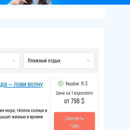
Пляжный отдых
ода — лови волну
Кешбэк
15 $
Цена за 1 взрослого
от 798 $
ее море, тёплое солнце и
 дышит жизнью и яркими
Смотреть
туры