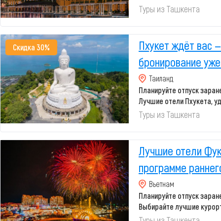
природа
Туры из Ташкента
Пхукет ждёт вас 
Скидка 30%
бронирование уже
Таиланд
Планируйте отпуск заране
Лучшие отели Пхукета, у
привлек...
Туры из Ташкента
Лучшие отели Фук
программе раннег
Вьетнам
Планируйте отпуск заране
Выбирайте лучшие курор
выле...
Туры из Ташкента