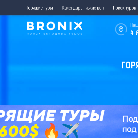
Горящие туры
Календарь низких цен
Поиск туров
Наш
4-
ГОР