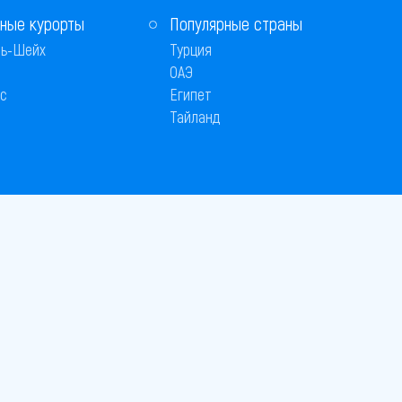
ные курорты
Популярные страны
ь-Шейх
Турция
ОАЭ
с
Египет
Тайланд
 © 2005–2026
26
вляется публичной офертой
 оплаты