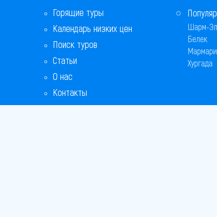
Горящие туры
Популяр
Шарм-Эл
Календарь низких цен
Белек
Поиск туров
Мармари
Статьи
Хургада
О нас
Контакты
Copyright
Bronix 20
Сайт не я
Способы