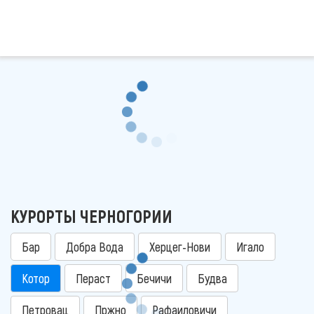
КУРОРТЫ ЧЕРНОГОРИИ
Бар
Добра Вода
Херцег-Нови
Игало
Котор
Пераст
Бечичи
Будва
Петровац
Пржно
Рафаиловичи